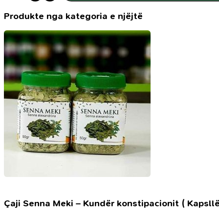
Wadi
Al
Produkte nga kategoria e njëjtë
Khaleej
Khumar
Candy,
100ml
Çaji Senna Meki – Kundër konstipacionit ( Kapsllë