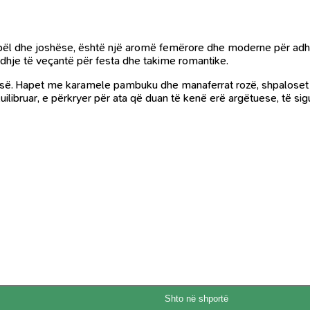
l dhe joshëse, është një aromë femërore dhe moderne për adhu
dhje të veçantë për festa dhe takime romantike.
sisë. Hapet me karamele pambuku dhe manaferrat rozë, shpaloset 
ilibruar, e përkryer për ata që duan të kenë erë argëtuese, të si
Shto në shportë