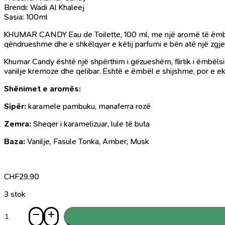
Brendi: Wadi Al Khaleej
Sasia: 100ml
KHUMAR CANDY Eau de Toilette, 100 ml, me një aromë të ëmbë
qëndrueshme dhe e shkëlqyer e këtij parfumi e bën atë një zgje
Khumar Candy është një shpërthim i gëzueshëm, flirtik i ëmbël
vanilje kremoze dhe qelibar. Është e ëmbël e shijshme, por e eku
Shënimet e aromës:
Sipër:
karamele pambuku, manaferra rozë
Zemra:
Sheqer i karamelizuar, lule të buta
Baza:
Vanilje, Fasule Tonka, Amber, Musk
CHF
29.90
3 stok
Sasi
Parfum