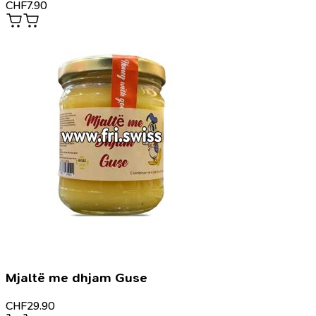
CHF
7.90
Mjaltë me dhjam Guse
CHF
29.90