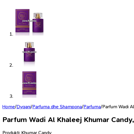
Home
/
Dyqani
/
Parfuma dhe Shampona
/
Parfuma
/
Parfum Wadi Al
Parfum Wadi Al Khaleej Khumar Candy
Produkti: Khumar Candy