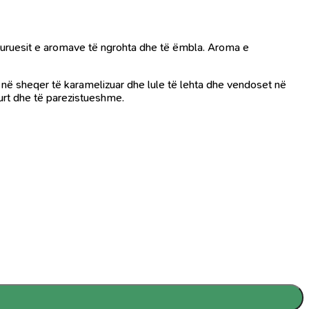
ruesit e aromave të ngrohta dhe të ëmbla.
Aroma e
në sheqer të karamelizuar dhe lule të lehta dhe vendoset në
gurt dhe të parezistueshme.