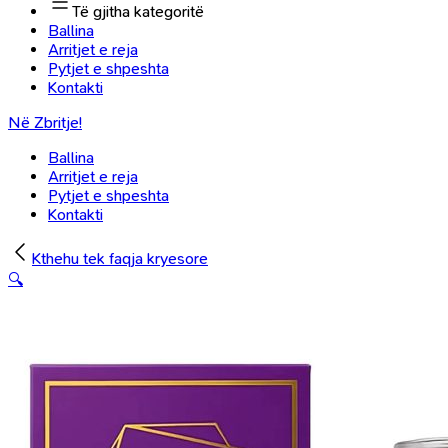
Të gjitha kategoritë
Ballina
Arritjet e reja
Pytjet e shpeshta
Kontakti
Në Zbritje!
Ballina
Arritjet e reja
Pytjet e shpeshta
Kontakti
Kthehu tek faqja kryesore
🔍