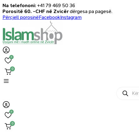
Na telefononi:
+41 79 469 50 36
Porositë 60. -CHF në Zvicër
dërgesa pa pagesë.
Përcjell porosinë
Facebook
Instagram
0
0
Products
search
0
0