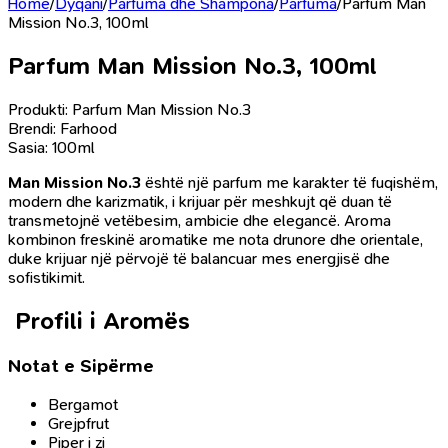
Home
/
Dyqani
/
Parfuma dhe Shampona
/
Parfuma
/
Parfum Man
Mission No.3, 100ml
Parfum Man Mission No.3, 100ml
Produkti: Parfum Man Mission No.3
Brendi: Farhood
Sasia: 100ml
Man Mission No.3
është një parfum me karakter të fuqishëm,
modern dhe karizmatik, i krijuar për meshkujt që duan të
transmetojnë vetëbesim, ambicie dhe elegancë. Aroma
kombinon freskinë aromatike me nota drunore dhe orientale,
duke krijuar një përvojë të balancuar mes energjisë dhe
sofistikimit.
Profili i Aromës
Notat e Sipërme
Bergamot
Grejpfrut
Piper i zi