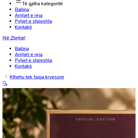
Të gjitha kategoritë
Ballina
Arritjet e reja
Pytjet e shpeshta
Kontakti
Në Zbritje!
Ballina
Arritjet e reja
Pytjet e shpeshta
Kontakti
Kthehu tek faqja kryesore
🔍