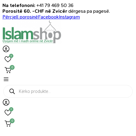
Na telefononi:
+41 79 469 50 36
Porositë 60. -CHF në Zvicër
dërgesa pa pagesë.
Përcjell porosinë
Facebook
Instagram
0
0
Products
search
0
0