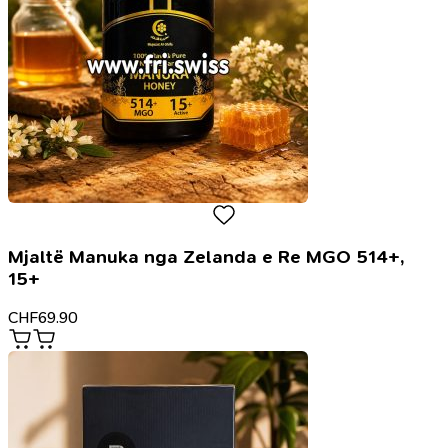
Mjaltë Manuka nga Zelanda e Re MGO 514+,
15+
CHF
69.90