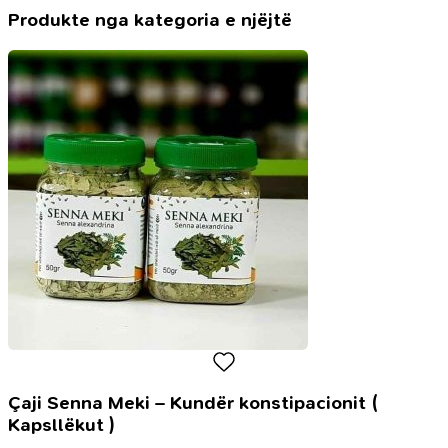
Mission
Produkte nga kategoria e njëjtë
No.3,
100ml
Çaji Senna Meki – Kundër konstipacionit (
Kapsllëkut )