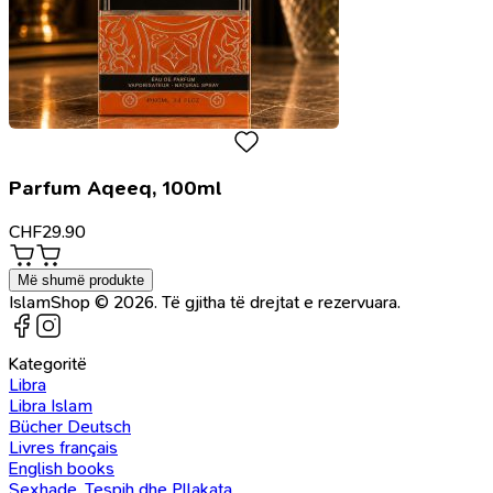
Parfum Aqeeq, 100ml
CHF
29.90
Më shumë produkte
IslamShop © 2026. Të gjitha të drejtat e rezervuara.
Kategoritë
Libra
Libra Islam
Bücher Deutsch
Livres français
English books
Sexhade, Tespih dhe Pllakata