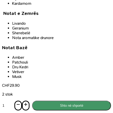
Kardamom
Notat e Zemrës
Livando
Geranium
Sherebelë
Nota aromatike drunore
Notat Bazë
Amber
Patchouli
Dru Kedri
Vetiver
Musk
CHF
29.90
2 stok
Sasi
Shto në shportë
Parfum
Man