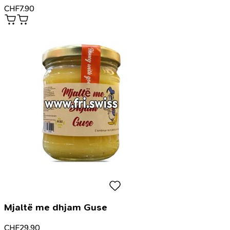
CHF
7.90
Mjaltë me dhjam Guse
CHF
29.90