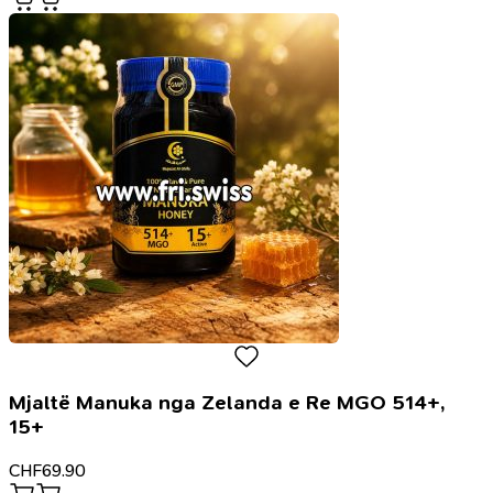
Mjaltë Manuka nga Zelanda e Re MGO 514+,
15+
CHF
69.90