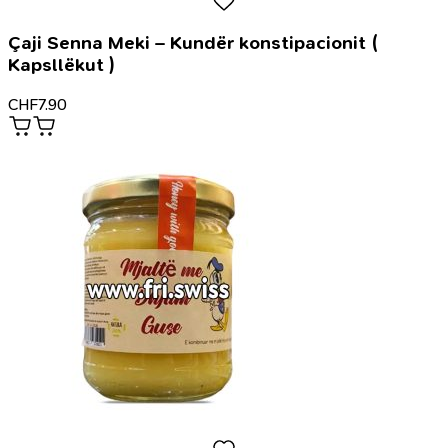
Çaji Senna Meki – Kundër konstipacionit (
Kapsllëkut )
CHF
7.90