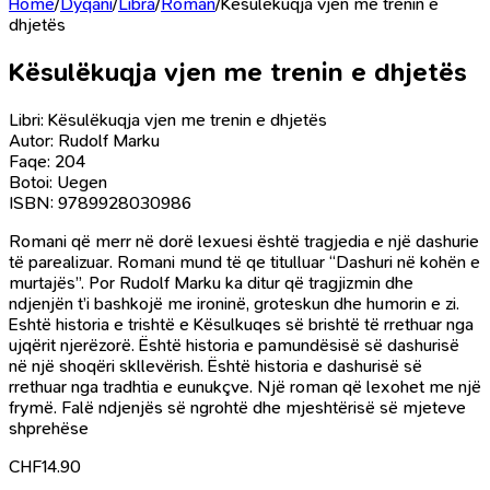
Home
/
Dyqani
/
Libra
/
Roman
/
Kësulëkuqja vjen me trenin e
dhjetës
Kësulëkuqja vjen me trenin e dhjetës
Libri: Kësulëkuqja vjen me trenin e dhjetës
Autor: Rudolf Marku
Faqe: 204
Botoi: Uegen
ISBN: 9789928030986
Romani që merr në dorë lexuesi është tragjedia e një dashurie
të parealizuar. Romani mund të qe titulluar “Dashuri në kohën e
murtajës”. Por Rudolf Marku ka ditur që tragjizmin dhe
ndjenjën t’i bashkojë me ironinë, groteskun dhe humorin e zi.
Eshtë historia e trishtë e Kësulkuqes së brishtë të rrethuar nga
ujqërit njerëzorë. Është historia e pamundësisë së dashurisë
në një shoqëri skllevërish. Është historia e dashurisë së
rrethuar nga tradhtia e eunukçve. Një roman që lexohet me një
frymë. Falë ndjenjës së ngrohtë dhe mjeshtërisë së mjeteve
shprehëse
CHF
14.90