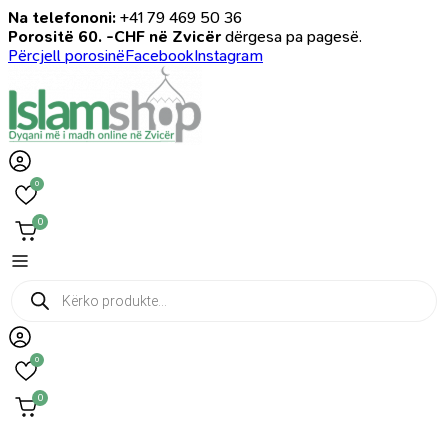
Na telefononi:
+41 79 469 50 36
Porositë 60. -CHF në Zvicër
dërgesa pa pagesë.
Përcjell porosinë
Facebook
Instagram
0
0
Products
search
0
0