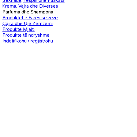
Sexhade, Tespih dhe Pllakata
Krema, Vajra dhe Diverses
Parfuma dhe Shampona
Produktet e Farës së zezë
Çajra dhe Uje Zemzemi
Produkte Mjalti
Produkte të ndryshme
Indetifikohu / regjistrohu