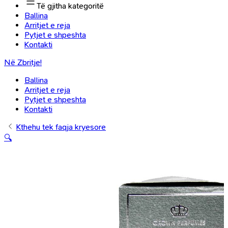
Të gjitha kategoritë
Ballina
Arritjet e reja
Pytjet e shpeshta
Kontakti
Në Zbritje!
Ballina
Arritjet e reja
Pytjet e shpeshta
Kontakti
Kthehu tek faqja kryesore
🔍