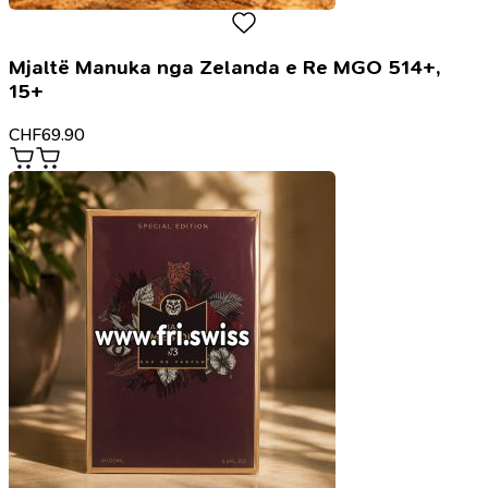
Mjaltë Manuka nga Zelanda e Re MGO 514+,
15+
CHF
69.90