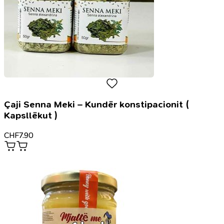
Çaji Senna Meki – Kundër konstipacionit (
Kapsllëkut )
CHF
7.90