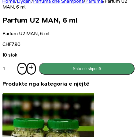
Home
/
Dyqani
/
Parfuma dhe Shampona
/
Parfuma
/
Parfum U2
MAN, 6 ml
Parfum U2 MAN, 6 ml
Parfum U2 MAN, 6 ml
CHF
7.90
10 stok
Sasi
Shto në shportë
Parfum
U2
MAN,
Produkte nga kategoria e njëjtë
6
ml