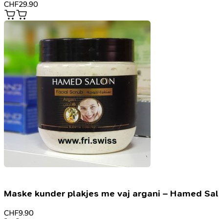
CHF
29.90
Maske kunder plakjes me vaj argani – Hamed Sa
CHF
9.90