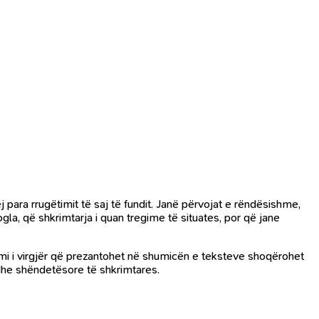
 para rrugëtimit të saj të fundit. Janë përvojat e rëndësishme,
gla, që shkrimtarja i quan tregime të situates, por që jane
izmi i virgjër që prezantohet në shumicën e teksteve shoqërohet
re dhe shëndetësore të shkrimtares.