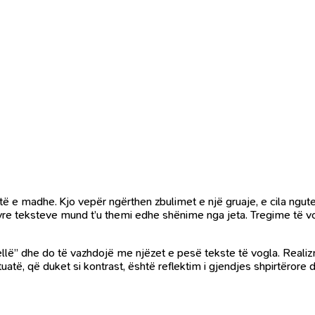
të e madhe. Kjo vepër ngërthen zbulimet e një gruaje, e cila ngutej
ëtyre teksteve mund t’u themi edhe shënime nga jeta. Tregime të vo
 thellë” dhe do të vazhdojë me njëzet e pesë tekste të vogla. Real
 situatë, që duket si kontrast, është reflektim i gjendjes shpirtëro