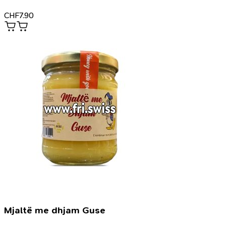
CHF
7.90
Mjaltë me dhjam Guse