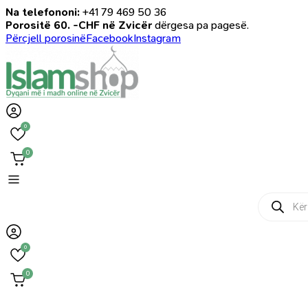
Na telefononi:
+41 79 469 50 36
Porositë 60. -CHF në Zvicër
dërgesa pa pagesë.
Përcjell porosinë
Facebook
Instagram
0
0
Products
search
0
0