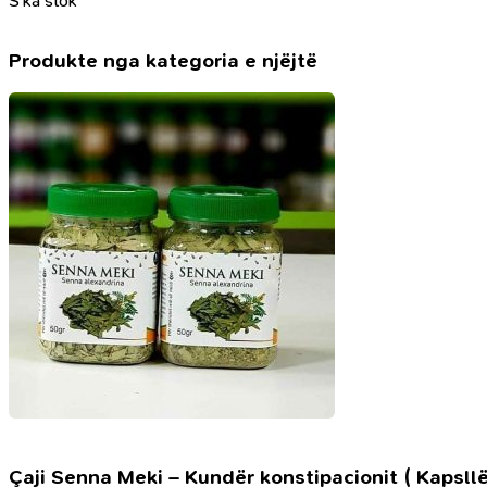
S’ka stok
Produkte nga kategoria e njëjtë
Çaji Senna Meki – Kundër konstipacionit ( Kapsllë