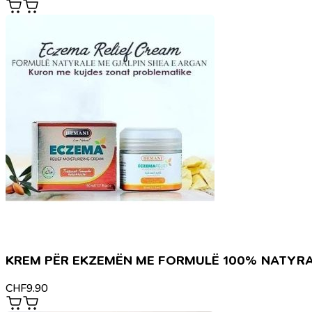
KREM PËR EKZEMËN ME FORMULË 100% NATYR
CHF
9.90