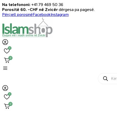
Na telefononi:
+41 79 469 50 36
Porositë 60. -CHF në Zvicër
dërgesa pa pagesë.
Përcjell porosinë
Facebook
Instagram
0
0
Products
search
0
0