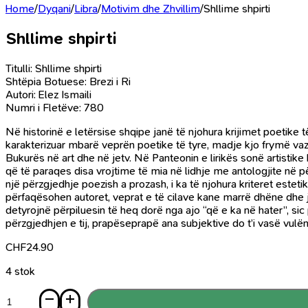
Home
/
Dyqani
/
Libra
/
Motivim dhe Zhvillim
/
Shllime shpirti
Shllime shpirti
Titulli: Shllime shpirti
Shtëpia Botuese: Brezi i Ri
Autori: Elez Ismaili
Numri i Fletëve: 780
Në historinë e letërsise shqipe janë të njohura krijimet poetike t
karakterizuar mbarë veprën poetike të tyre, madje kjo frymë vaz
Bukurës në art dhe në jetv. Në Panteonin e lirikës sonë artistike
që të paraqes disa vrojtime të mia në lidhje me antologjite në pë
një përzgjedhje poezish a prozash, i ka të njohura kriteret este
përfaqësohen autoret, veprat e të cilave kane marrë dhëne dhe ja
detyrojnë përpiluesin të heq dorë nga ajo “që e ka në hater”, sic
përzgjedhjen e tij, prapëseprapë ana subjektive do t’i vasë vulën
CHF
24.90
4 stok
Sasi
Shllime