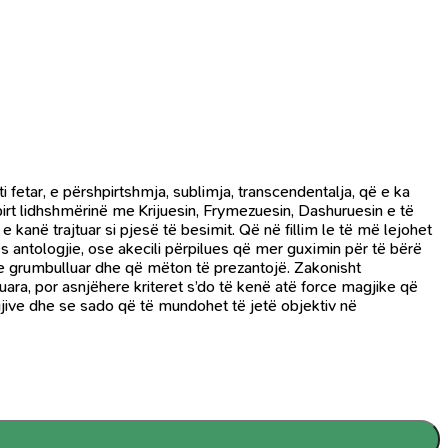
i fetar, e përshpirtshmja, sublimja, transcendentalja, që e ka
irt lidhshmërinë me Krijuesin, Frymezuesin, Dashuruesin e të
kanë trajtuar si pjesë të besimit. Që në fillim le të më lejohet
es antologjie, ose akecili përpilues që mer guximin për të bërë
in e grumbulluar dhe që mëton të prezantojë. Zakonisht
tuara, por asnjëhere kriteret s’do të kenë atë force magjike që
logjive dhe se sado që të mundohet të jetë objektiv në