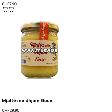
CHF
7.90
Mjaltë me dhjam Guse
CHF
29.90