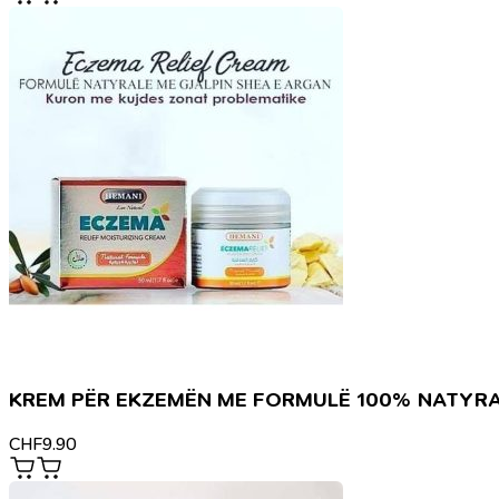
KREM PËR EKZEMËN ME FORMULË 100% NATYR
CHF
9.90