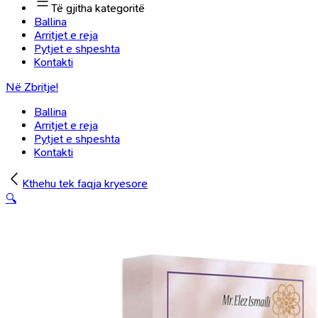
Të gjitha kategoritë
Ballina
Arritjet e reja
Pytjet e shpeshta
Kontakti
Në Zbritje!
Ballina
Arritjet e reja
Pytjet e shpeshta
Kontakti
Kthehu tek faqja kryesore
🔍