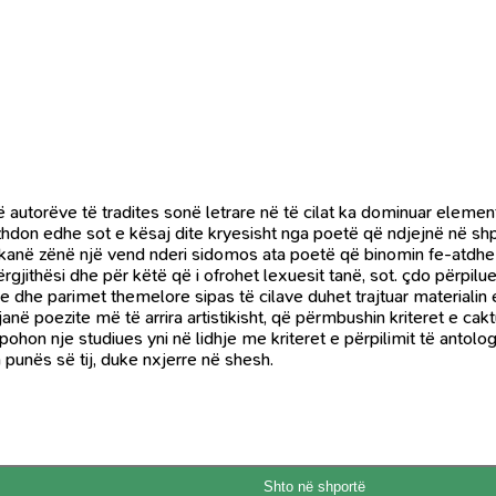
ë autorëve të tradites sonë letrare në të cilat ka dominuar element
hdon edhe sot e kësaj dite kryesisht nga poetë që ndjejnë në shp
 kanë zënë një vend nderi sidomos ata poetë që binomin fe-atdhe e 
rgjithësi dhe për këtë që i ofrohet lexuesit tanë, sot. çdo përpilu
tike dhe parimet themelore sipas të cilave duhet trajtuar material
në poezite më të arrira artistikisht, që përmbushin kriteret e cak
 pohon nje studiues yni në lidhje me kriteret e përpilimit të anto
 punës së tij, duke nxjerre në shesh.
Shto në shportë