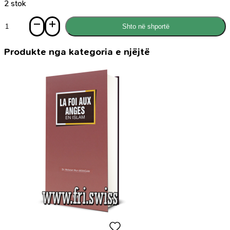
2 stok
Sasi
Shto në shportë
Shëndeti
dhe
suksesi
Produkte nga kategoria e njëjtë
përmes
meditimit