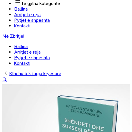
Të gjitha kategoritë
Ballina
Arritjet e reja
Pytjet e shpeshta
Kontakti
Në Zbritje!
Ballina
Arritjet e reja
Pytjet e shpeshta
Kontakti
Kthehu tek faqja kryesore
🔍