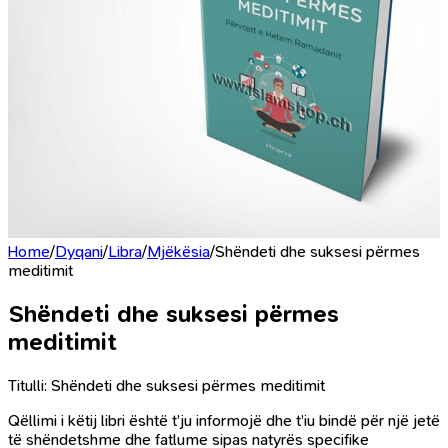
Home
/
Dyqani
/
Libra
/
Mjëkësia
/
Shëndeti dhe suksesi përmes
meditimit
Shëndeti dhe suksesi përmes
meditimit
Titulli: Shëndeti dhe suksesi përmes meditimit
Qëllimi i këtij libri është t’ju informojë dhe t’iu bindë për një jetë
të shëndetshme dhe fatlume sipas natyrës specifike