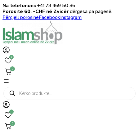
Na telefononi:
+41 79 469 50 36
Porositë 60. -CHF në Zvicër
dërgesa pa pagesë.
Përcjell porosinë
Facebook
Instagram
0
0
Products
search
0
0