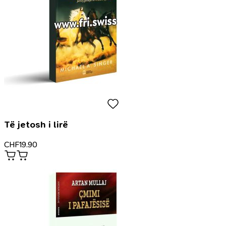
Të jetosh i lirë
CHF
19.90