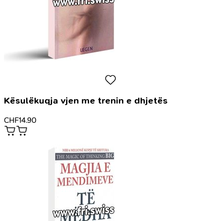
Kësulëkuqja vjen me trenin e dhjetës
CHF
14.90