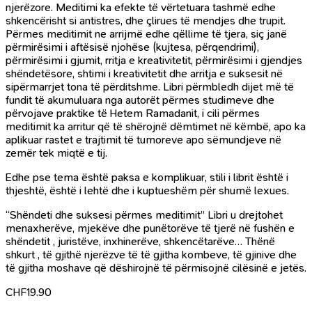
njerëzore. Meditimi ka efekte të vërtetuara tashmë edhe
shkencërisht si antistres, dhe çlirues të mendjes dhe trupit.
Përmes meditimit ne arrijmë edhe qëllime të tjera, siç janë
përmirësimi i aftësisë njohëse (kujtesa, përqendrimi),
përmirësimi i gjumit, rritja e kreativitetit, përmirësimi i gjendjes
shëndetësore, shtimi i kreativitetit dhe arritja e suksesit në
sipërmarrjet tona të përditshme. Libri përmbledh dijet më të
fundit të akumuluara nga autorët përmes studimeve dhe
përvojave praktike të Hetem Ramadanit, i cili përmes
meditimit ka arritur që të shërojnë dëmtimet në këmbë, apo ka
aplikuar rastet e trajtimit të tumoreve apo sëmundjeve në
zemër tek miqtë e tij.
Edhe pse tema është paksa e komplikuar, stili i librit është i
thjeshtë, është i lehtë dhe i kuptueshëm për shumë lexues.
“Shëndeti dhe suksesi përmes meditimit” Libri u drejtohet
menaxherëve, mjekëve dhe punëtorëve të tjerë në fushën e
shëndetit , juristëve, inxhinerëve, shkencëtarëve… Thënë
shkurt , të gjithë njerëzve të të gjitha kombeve, të gjinive dhe
të gjitha moshave që dëshirojnë të përmisojnë cilësinë e jetës.
CHF
19.90