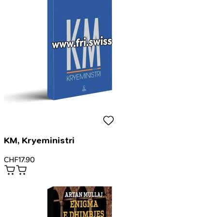
KM, Kryeministri
CHF
17.90