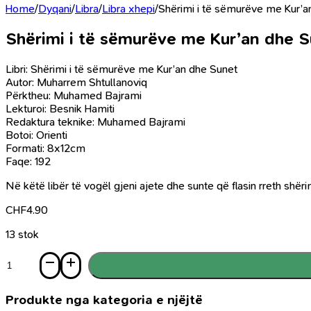
Home
/
Dyqani
/
Libra
/
Libra xhepi
/
Shërimi i të sëmurëve me Kur’a
Shërimi i të sëmurëve me Kur’an dhe 
Libri: Shërimi i të sëmurëve me Kur’an dhe Sunet
Autor: Muharrem Shtullanoviq
Përktheu: Muhamed Bajrami
Lekturoi: Besnik Hamiti
Redaktura teknike: Muhamed Bajrami
Botoi: Orienti
Formati: 8x12cm
Faqe: 192
Në këtë libër të vogël gjeni ajete dhe sunte që flasin rreth shërim
CHF
4.90
13 stok
Sasi
Shërimi
i
të
Produkte nga kategoria e njëjtë
sëmurëve