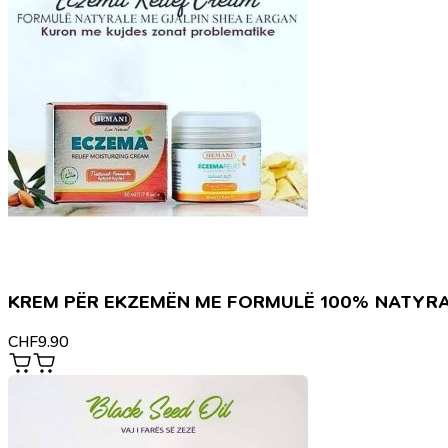
KREM PËR EKZEMËN ME FORMULË 100% NATYR
CHF
9.90