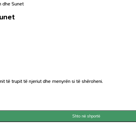
n dhe Sunet
Sunet
it të trupit të njeriut dhe menyrën si të shëroheni.
Shto në shportë