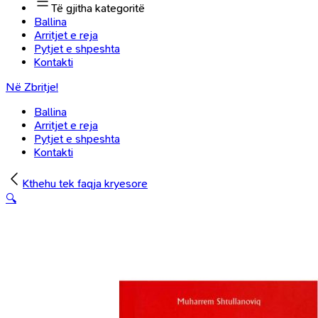
Të gjitha kategoritë
Ballina
Arritjet e reja
Pytjet e shpeshta
Kontakti
Në Zbritje!
Ballina
Arritjet e reja
Pytjet e shpeshta
Kontakti
Kthehu tek faqja kryesore
🔍