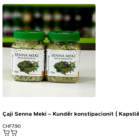
me
Kur'an
dhe
Sunet
Çaji Senna Meki – Kundër konstipacionit ( Kapsllë
CHF
7.90