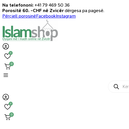
Na telefononi:
+41 79 469 50 36
Porositë 60. -CHF në Zvicër
dërgesa pa pagesë.
Përcjell porosinë
Facebook
Instagram
0
0
Products
search
0
0