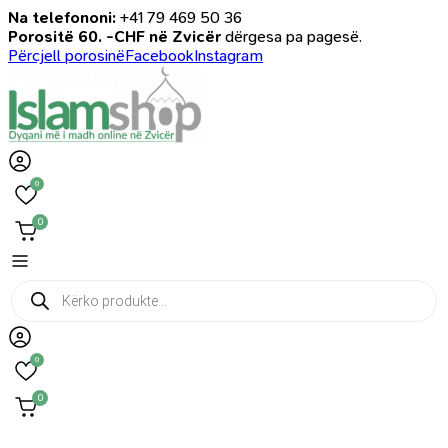
Na telefononi:
+41 79 469 50 36
Porositë 60. -CHF në Zvicër
dërgesa pa pagesë.
Përcjell porosinë
Facebook
Instagram
0
0
Products
search
0
0