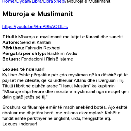
Home
/
Dyqani
/
Libra
/
Libra xhepi
/
Mburoja e Muslimanit
Mburoja e Muslimanit
https://youtu.be/BmP95AODL-s
Titulli:
Mburoja e myslimanit me lutjet e Kuranit dhe sunetit
Autorë:
Send el Kahtani
Përktheu:
Fahrudin Rexhepi
Përgatiti për shtyp:
Bashkim Avdiu
Botues:
Fondacioni i Rinisë Islame
Lexues të nderuar!
Ky liber është përgatitur për çdo mysliman që ka dëshirë që të
pajiset me cilësitë, që ka urdhëruar Allahu dhe i Dërguari i Tij.
Titulli i librit në gjuhën arabe “Hisnul Muslim” ka kuptimin:
“Mburojë shpirtërore dhe morale e myslimanit nga rreziqet që i
dalin gjatë jetës së tij.”
Broshura ka fituar një emër të madh anekënd botës. Ajo është
ribotuar me dhjetëra herë, me miliona ekzemplarë. Kohët e
fundit është përkthyer në anglisht, urdu, frëngjishte etj.
Lexues i nderuar!