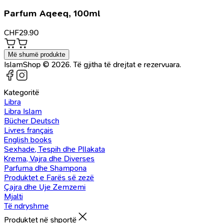
Parfum Aqeeq, 100ml
CHF
29.90
Më shumë produkte
IslamShop © 2026. Të gjitha të drejtat e rezervuara.
Kategoritë
Libra
Libra Islam
Bücher Deutsch
Livres français
English books
Sexhade, Tespih dhe Pllakata
Krema, Vajra dhe Diverses
Parfuma dhe Shampona
Produktet e Farës së zezë
Çajra dhe Uje Zemzemi
Mjalti
Të ndryshme
Produktet në shportë