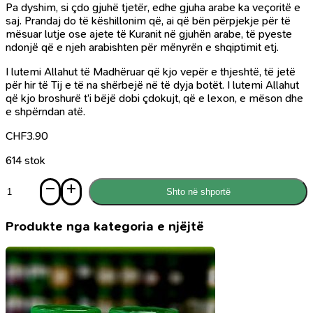
Pa dyshim, si çdo gjuhë tjetër, edhe gjuha arabe ka veçoritë e
saj. Prandaj do të këshillonim që, ai që bën përpjekje për të
mësuar lutje ose ajete të Kuranit në gjuhën arabe, të pyeste
ndonjë që e njeh arabishten për mënyrën e shqiptimit etj.
I lutemi Allahut të Madhëruar që kjo vepër e thjeshtë, të jetë
për hir të Tij e të na shërbejë në të dyja botët. I lutemi Allahut
që kjo broshurë t’i bëjë dobi çdokujt, që e lexon, e mëson dhe
e shpërndan atë.
CHF
3.90
614 stok
Sasi
Shto në shportë
Mburoja
e
Muslimanit
Produkte nga kategoria e njëjtë