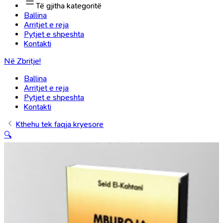
Të gjitha kategoritë
Ballina
Arritjet e reja
Pytjet e shpeshta
Kontakti
Në Zbritje!
Ballina
Arritjet e reja
Pytjet e shpeshta
Kontakti
Kthehu tek faqja kryesore
🔍