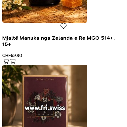
Mjaltë Manuka nga Zelanda e Re MGO 514+,
15+
CHF
69.90