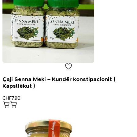
Çaji Senna Meki – Kundër konstipacionit (
Kapsllëkut )
CHF
7.90