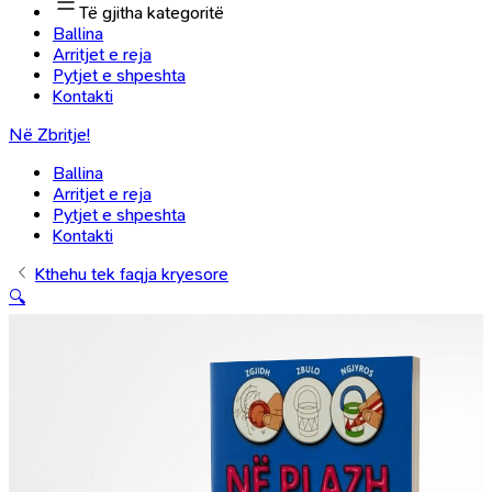
Të gjitha kategoritë
Ballina
Arritjet e reja
Pytjet e shpeshta
Kontakti
Në Zbritje!
Ballina
Arritjet e reja
Pytjet e shpeshta
Kontakti
Kthehu tek faqja kryesore
🔍