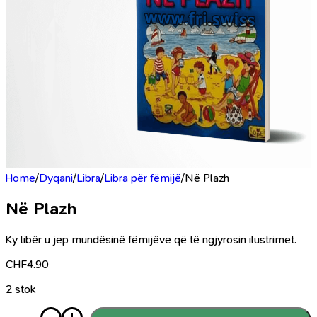
Home
/
Dyqani
/
Libra
/
Libra për fëmijë
/
Në Plazh
Në Plazh
Ky libër u jep mundësinë fëmijëve që të ngjyrosin ilustrimet.
CHF
4.90
2 stok
Sasi