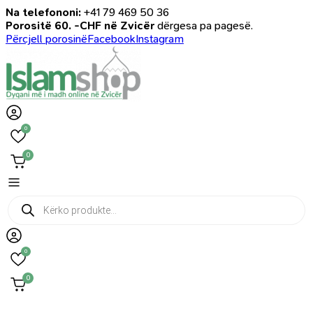
Na telefononi:
+41 79 469 50 36
Porositë 60. -CHF në Zvicër
dërgesa pa pagesë.
Përcjell porosinë
Facebook
Instagram
0
0
Products
search
0
0