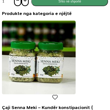
Shto në shportë
Në
Plazh
Produkte nga kategoria e njëjtë
Çaji Senna Meki – Kundër konstipacionit (