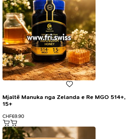
Mjaltë Manuka nga Zelanda e Re MGO 514+,
15+
CHF
69.90