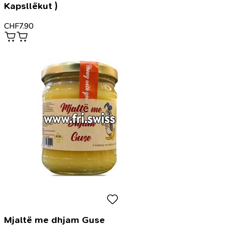
Kapsllëkut )
CHF
7.90
Mjaltë me dhjam Guse