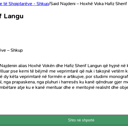
ore të Shqiptarëve - Shkup
/
Said Najdeni – Hoxhë Voka Hafiz Sherif
f Langu
rëve – Shkup
ajdenin alias Hoxhë Vokën dhe Hafiz Sherif Langun që hyjnë në kola
qëlluar pse kemi të bëjmë me veprimtarë që nuk i takojnë vetëm kë
 të dy këta veprimtarë në formën e artikujve, por studimi monogra
l, nga prapaskena, nga pluhuri i harresës ku kanë qëndruar gjer m
mbëtare atje ku e kanë merituar dhe e meritojnë realisht dhe objek
Shto në shportë