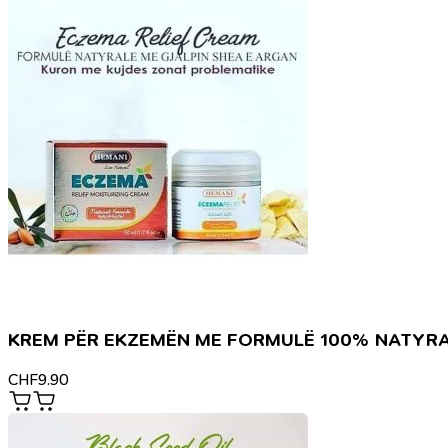
KREM PËR EKZEMËN ME FORMULË 100% NATYR
CHF
9.90