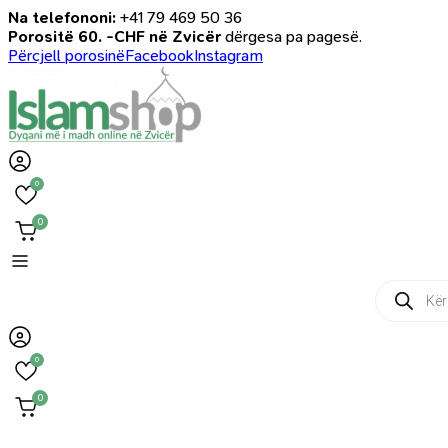
Na telefononi:
+41 79 469 50 36
Porositë 60. -CHF në Zvicër
dërgesa pa pagesë.
Përcjell porosinë
Facebook
Instagram
0
0
Products
search
0
0