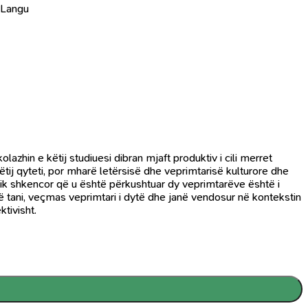
 Langu
zhin e këtij studiuesi dibran mjaft produktiv i cili merret
tij qyteti, por mharë letërsisë dhe veprimtarisë kulturore dhe
fik shkencor që u është përkushtuar dy veprimtarëve është i
ë tani, veçmas veprimtari i dytë dhe janë vendosur në kontekstin
tivisht.