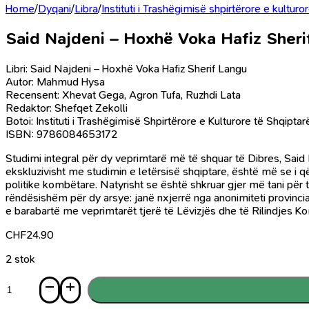
Home
/
Dyqani
/
Libra
/
Instituti i Trashëgimisë shpirtërore e kultur
Said Najdeni – Hoxhë Voka Hafiz Sheri
Libri: Said Najdeni – Hoxhë Voka Hafiz Sherif Langu
Autor: Mahmud Hysa
Recensent: Xhevat Gega, Agron Tufa, Ruzhdi Lata
Redaktor: Shefqet Zekolli
Botoi: Instituti i Trashëgimisë Shpirtërore e Kulturore të Shqipta
ISBN: 9786084653172
Studimi integral për dy veprimtarë më të shquar të Dibres, Said N
ekskluzivisht me studimin e letërsisë shqiptare, është më se i 
politike kombëtare. Natyrisht se është shkruar gjer më tani për
rëndësishëm për dy arsye: janë nxjerrë nga anonimiteti provincia
e barabartë me veprimtarët tjerë të Lëvizjës dhe të Rilindjes Ko
CHF
24.90
2 stok
Sasi
Said
Najdeni