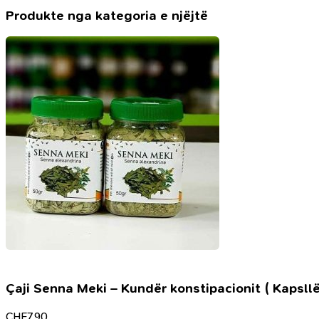
-
Produkte nga kategoria e njëjtë
Hoxhë
Voka
Hafiz
Sherif
Langu
Çaji Senna Meki – Kundër konstipacionit ( Kapsllë
CHF
7.90