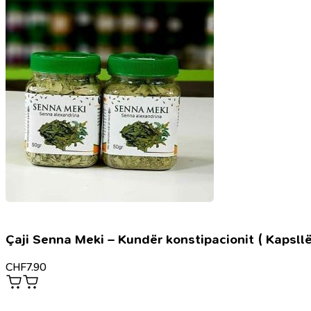
Çaji Senna Meki – Kundër konstipacionit ( Kapsllë
CHF
7.90