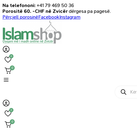
Na telefononi:
+41 79 469 50 36
Porositë 60. -CHF në Zvicër
dërgesa pa pagesë.
Përcjell porosinë
Facebook
Instagram
0
0
Products
search
0
0