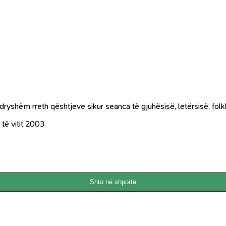
e
shëm rreth qështjeve sikur seanca të gjuhësisë, letërsisë, folklo
të vitit 2003.
Shto në shportë