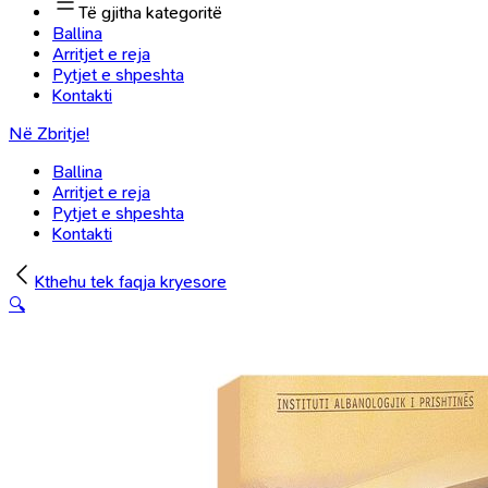
Të gjitha kategoritë
Ballina
Arritjet e reja
Pytjet e shpeshta
Kontakti
Në Zbritje!
Ballina
Arritjet e reja
Pytjet e shpeshta
Kontakti
Kthehu tek faqja kryesore
🔍