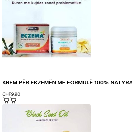
KREM PËR EKZEMËN ME FORMULË 100% NATYR
CHF
9.90