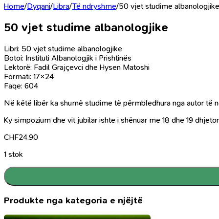
Home
/
Dyqani
/
Libra
/
Të ndryshme
/
50 vjet studime albanologjik
50 vjet studime albanologjike
Libri: 50 vjet studime albanologjike
Botoi: Instituti Albanologjik i Prishtinës
Lektorë: Fadil Grajçevci dhe Hysen Matoshi
Formati: 17×24
Faqe: 604
Në këtë libër ka shumë studime të përmbledhura nga autor të ndry
Ky simpozium dhe vit jubilar ishte i shënuar me 18 dhe 19 dhjetor 
CHF
24.90
1 stok
Produkte nga kategoria e njëjtë