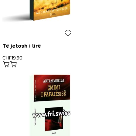
Të jetosh i lirë
CHF
19.90