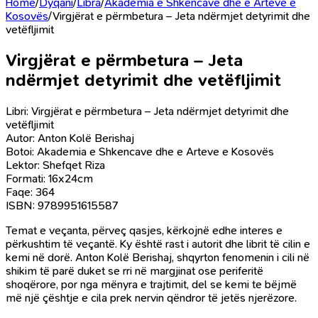
Home
/
Dyqani
/
Libra
/
Akademia e Shkencave dhe e Arteve e
Kosovës
/
Virgjërat e përmbetura – Jeta ndërmjet detyrimit dhe
vetëfljimit
Virgjërat e përmbetura – Jeta
ndërmjet detyrimit dhe vetëfljimit
Libri: Virgjërat e përmbetura – Jeta ndërmjet detyrimit dhe
vetëfljimit
Autor: Anton Kolë Berishaj
Botoi: Akademia e Shkencave dhe e Arteve e Kosovës
Lektor: Shefqet Riza
Formati: 16x24cm
Faqe: 364
ISBN: 9789951615587
Temat e veçanta, përveç qasjes, kërkojnë edhe interes e
përkushtim të veçantë. Ky është rast i autorit dhe librit të cilin e
kemi në dorë. Anton Kolë Berishaj, shqyrton fenomenin i cili në
shikim të parë duket se rri në margjinat ose periferitë
shoqërore, por nga mënyra e trajtimit, del se kemi te bëjmë
më një çështje e cila prek nervin qëndror të jetës njerëzore.