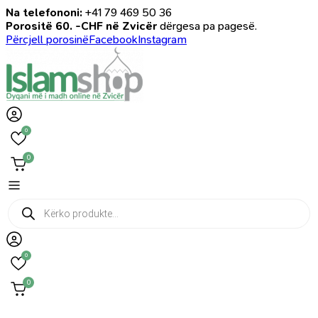
Na telefononi:
+41 79 469 50 36
Porositë 60. -CHF në Zvicër
dërgesa pa pagesë.
Përcjell porosinë
Facebook
Instagram
0
0
Products
search
0
0