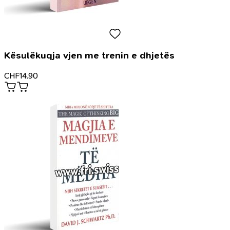
Kësulëkuqja vjen me trenin e dhjetës
CHF
14.90