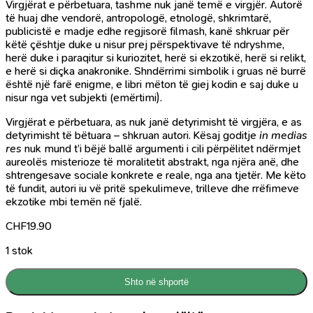
Virgjërat e përbetuara, tashme nuk janë temë e virgjër. Autorë
të huaj dhe vendorë, antropologë, etnologë, shkrimtarë,
publicistë e madje edhe regjisorë filmash, kanë shkruar për
këtë çështje duke u nisur prej përspektivave të ndryshme,
herë duke i paraqitur si kuriozitet, herë si ekzotikë, herë si relikt,
e herë si diçka anakronike. Shndërrimi simbolik i gruas në burrë
është një farë enigme, e libri mëton të giej kodin e saj duke u
nisur nga vet subjekti (emërtimi).
Virgjërat e përbetuara, as nuk janë detyrimisht të virgjëra, e as
detyrimisht të bëtuara – shkruan autori. Kësaj goditje
in medias
res
nuk mund t’i bëjë ballë argumenti i cili përpëlitet ndërmjet
aureolës misterioze të moralitetit abstrakt, nga njëra anë, dhe
shtrengesave sociale konkrete e reale, nga ana tjetër. Me këto
të fundit, autori iu vë pritë spekulimeve, trilleve dhe rrëfimeve
ekzotike mbi temën në fjalë.
CHF
19.90
1 stok
Shto në shportë