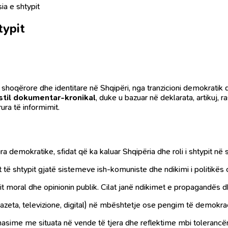
ia e shtypit
typit
 shoqërore dhe identitare në Shqipëri, nga tranzicioni demokratik de
stil dokumentar-kronikal
, duke u bazuar në deklarata, artikuj, r
ura të informimit.
a demokratike, sfidat që ka kaluar Shqipëria dhe roli i shtypit në 
lit të shtypit gjatë sistemeve ish-komuniste dhe ndikimi i politikë
rarit moral dhe opinionin publik. Cilat janë ndikimet e propagandës
gazeta, televizione, digital) në mbështetje ose pengim të demokrac
ahasime me situata në vende të tjera dhe reflektime mbi toleranc