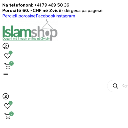
Na telefononi:
+41 79 469 50 36
Porositë 60. -CHF në Zvicër
dërgesa pa pagesë.
Përcjell porosinë
Facebook
Instagram
0
0
Products
search
0
0