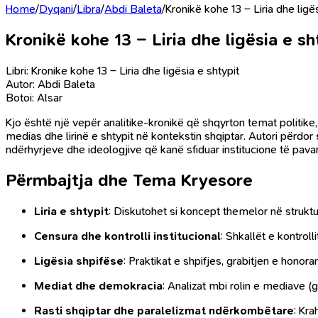
Home
/
Dyqani
/
Libra
/
Abdi Baleta
/
Kronikë kohe 13 – Liria dhe ligës
Kronikë kohe 13 – Liria dhe ligësia e sh
Libri: Kronike kohe 13 – Liria dhe lig
ë
sia e shtypit
Autor: Abdi Baleta
Botoi: Alsar
Kjo është një vepër analitike‑kronikë që shqyrton temat politike,
medias dhe lirinë e shtypit në kontekstin shqiptar. Autori përdor
ndërhyrjeve dhe ideologjive që kanë sfiduar institucione të pavar
Përmbajtja dhe Tema Kryesore
Liria e shtypit
: Diskutohet si koncept themelor në struktur
Censura dhe kontrolli institucional
: Shkallët e kontrol
Ligësia shpifëse
: Praktikat e shpifjes, grabitjen e hono
Mediat dhe demokracia
: Analizat mbi rolin e mediave (
Rasti shqiptar dhe paralelizmat ndërkombëtare
: Kr