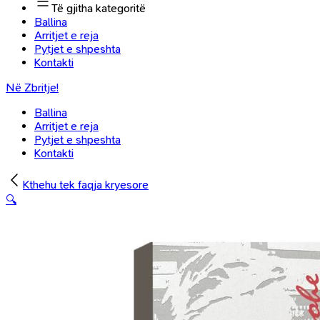
Të gjitha kategoritë
Ballina
Arritjet e reja
Pytjet e shpeshta
Kontakti
Në Zbritje!
Ballina
Arritjet e reja
Pytjet e shpeshta
Kontakti
Kthehu tek faqja kryesore
🔍