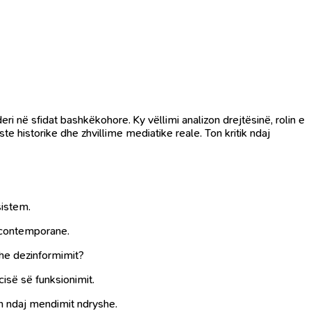
ri në sfidat bashkëkohore. Ky vëllimi analizon drejtësinë, rolin e
aste historike dhe zhvillime mediatike reale. Ton kritik ndaj
sistem.
s contemporane.
 dhe dezinformimit?
isë së funksionimit.
ën ndaj mendimit ndryshe.