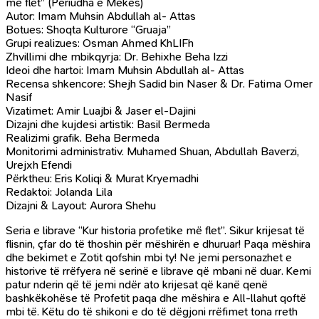
më flet” (Periudha e Mekës)
Autor: Imam Muhsin Abdullah al- Attas
Botues: Shoqta Kulturore “Gruaja”
Grupi realizues: Osman Ahmed KhLIFh
Zhvillimi dhe mbikqyrja: Dr. Behixhe Beha Izzi
Ideoi dhe hartoi: Imam Muhsin Abdullah al- Attas
Recensa shkencore: Shejh Sadid bin Naser & Dr. Fatima Omer
Nasif
Vizatimet: Amir Luajbi & Jaser el-Dajini
Dizajni dhe kujdesi artistik: Basil Bermeda
Realizimi grafik. Beha Bermeda
Monitorimi administrativ. Muhamed Shuan, Abdullah Baverzi,
Urejxh Efendi
Përktheu: Eris Koliqi & Murat Kryemadhi
Redaktoi: Jolanda Lila
Dizajni & Layout: Aurora Shehu
Seria e librave “Kur historia profetike më flet”. Sikur krijesat të
flisnin, çfar do të thoshin për mëshirën e dhuruar! Paqa mëshira
dhe bekimet e Zotit qofshin mbi ty! Ne jemi personazhet e
historive të rrëfyera në serinë e librave që mbani në duar. Kemi
patur nderin që të jemi ndër ato krijesat që kanë qenë
bashkëkohëse të Profetit paqa dhe mëshira e All-llahut qoftë
mbi të. Këtu do të shikoni e do të dëgjoni rrëfimet tona rreth