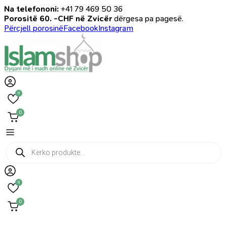
Na telefononi:
+41 79 469 50 36
Porositë 60. -CHF në Zvicër
dërgesa pa pagesë.
Përcjell porosinë
Facebook
Instagram
0
0
Products
search
0
0