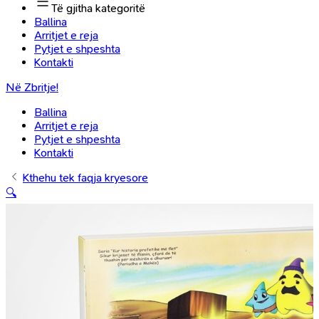
Të gjitha kategoritë
Ballina
Arritjet e reja
Pytjet e shpeshta
Kontakti
Në Zbritje!
Ballina
Arritjet e reja
Pytjet e shpeshta
Kontakti
Kthehu tek faqja kryesore
🔍