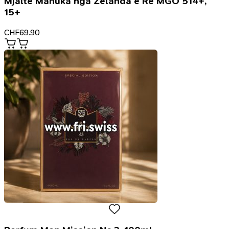
Mjaltë Manuka nga Zelanda e Re MGO 514+,
15+
CHF
69.90