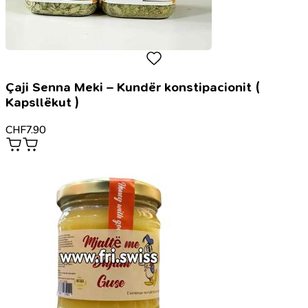
Çaji Senna Meki – Kundër konstipacionit (
Kapsllëkut )
CHF
7.90