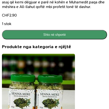
asaj që kemi dëgjuar e parë në kohën e Muhamedit paqa dhe
mëshira e All-llahut qoftë mbi profetit tonë të dashur.
CHF
2.90
1 stok
Shto në shportë
Produkte nga kategoria e njëjtë