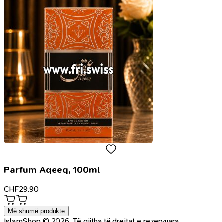
Parfum Aqeeq, 100ml
CHF
29.90
Më shumë produkte
IslamShop © 2026. Të gjitha të drejtat e rezervuara.