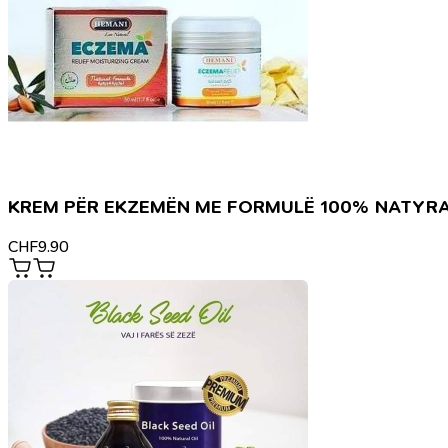
KREM PËR EKZEMËN ME FORMULË 100% NATYR
CHF
9.90