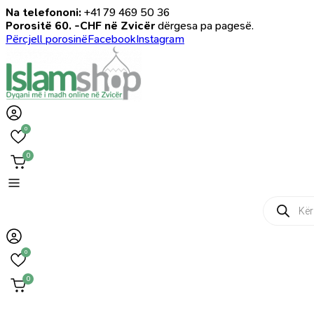
Na telefononi:
+41 79 469 50 36
Porositë 60. -CHF në Zvicër
dërgesa pa pagesë.
Përcjell porosinë
Facebook
Instagram
0
0
Products
search
0
0