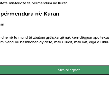
itete misterioze të përmendura në Kuran
ë përmendura në Kuran
ran
eme dhe në to mund të zbuloni gjithçka që nuk keni dëgjuar apo lexu
m, vendi ku bashkohen dy dete, mali i Hudit, mali Kaf, diga e Dhul-
Shto në shportë