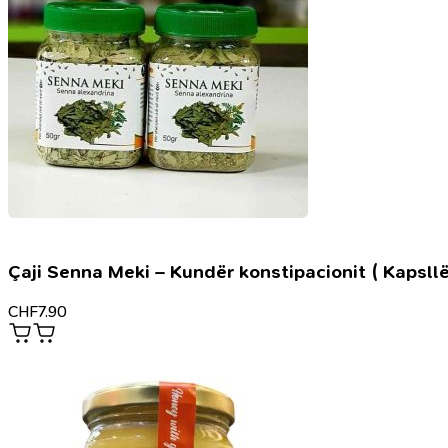
Çaji Senna Meki – Kundër konstipacionit ( Kapsllë
CHF
7.90