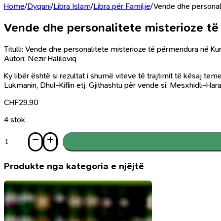
Home
/
Dyqani
/
Libra Islam
/
Libra për Familje
/
Vende dhe personal
Vende dhe personalitete misterioze t
Titulli: Vende dhe personalitete misterioze t
ë
p
ë
rmendura n
ë
Ku
Autori: Nezir Haliloviq
Ky libër është si rezultat i shumë viteve të trajtimit të kësaj t
Lukmanin, Dhul-Kiflin etj. Gjithashtu për vende si: Mesxhidli-Hara
CHF
29.90
4 stok
Sasi
Vende
dhe
personalitete
Produkte nga kategoria e njëjtë
misterioze
të
përmendura
në
Kuran