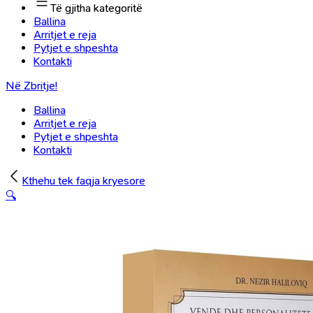
Të gjitha kategoritë
Ballina
Arritjet e reja
Pytjet e shpeshta
Kontakti
Në Zbritje!
Ballina
Arritjet e reja
Pytjet e shpeshta
Kontakti
Kthehu tek faqja kryesore
🔍