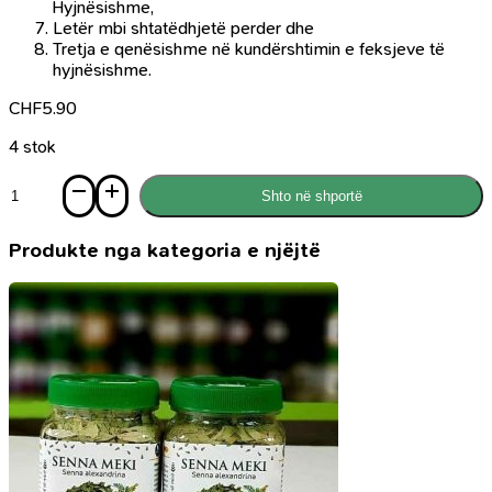
Hyjnësishme,
Letër mbi shtatëdhjetë perder dhe
Tretja e qenësishme në kundërshtimin e feksjeve të
hyjnësishme.
CHF
5.90
4 stok
Sasi
Shto në shportë
Përzgjedhje
anatologjike
-
Produkte nga kategoria e njëjtë
pjesa
e
tetë