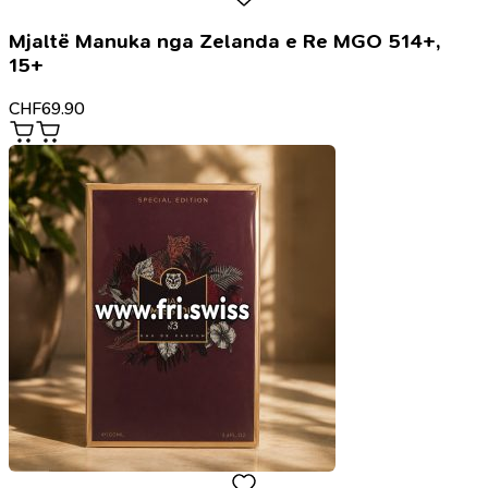
Mjaltë Manuka nga Zelanda e Re MGO 514+,
15+
CHF
69.90