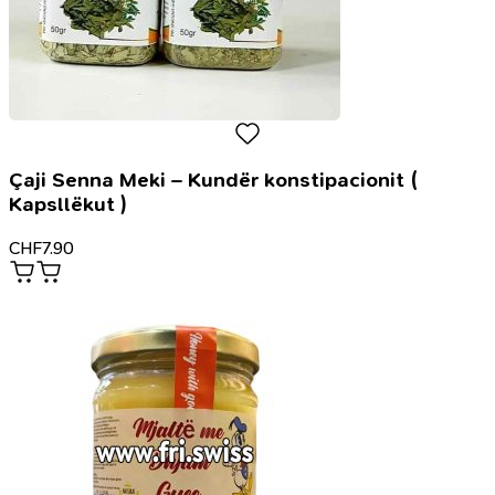
Çaji Senna Meki – Kundër konstipacionit (
Kapsllëkut )
CHF
7.90