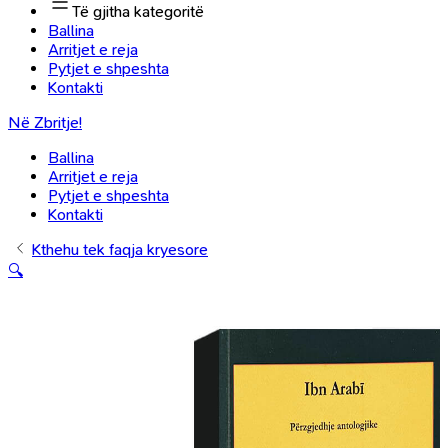
Të gjitha kategoritë
Ballina
Arritjet e reja
Pytjet e shpeshta
Kontakti
Në Zbritje!
Ballina
Arritjet e reja
Pytjet e shpeshta
Kontakti
Kthehu tek faqja kryesore
🔍