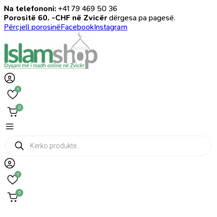
Na telefononi:
+41 79 469 50 36
Porositë 60. -CHF në Zvicër
dërgesa pa pagesë.
Përcjell porosinë
Facebook
Instagram
0
0
Products
search
0
0