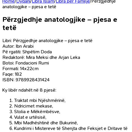
Home
/
Dyqani
/
Libra Islam
/
Libra për Familje
/
Përzgjedhje
anatologjike – pjesa e tetë
Përzgjedhje anatologjike – pjesa e
tetë
Libri: Përzgjedhje anatologjike – pjesa e tetë
Autor: Ibn Arabi
Pë rgatiti: Shpëtim Doda
Redaktorë: Mira Meksi dhe Arjan Leka
Botoi: Fondacioni Rumi
Formati: 14x22cm
Faqe: 182
ISBN: 9789928431424
Ky libër ndahët në 8 pjesë:
Traktat mbi Njëshmërinë,
Ndricimet mekase,
Stolia e Mëkëmbësve,
Vulat e urtësisë,
Mbi Madhështinë dhe Bukurinë,
Kundrimi i Mistereve të Shenjta dhe Feksjet e Dritave të