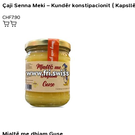
Çaji Senna Meki – Kundër konstipacionit ( Kapsllë
CHF
7.90
Mjaltë me dhjam Guse