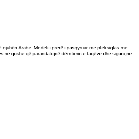
ë gjuhën Arabe. Modeli i prerë i pasqyruar me pleksiglas me
jtës në qoshe që parandalojnë dëmtimin e faqëve dhe sigurojnë