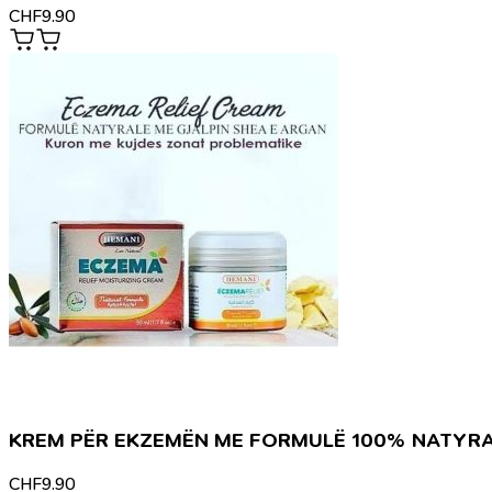
CHF
9.90
KREM PËR EKZEMËN ME FORMULË 100% NATYR
CHF
9.90