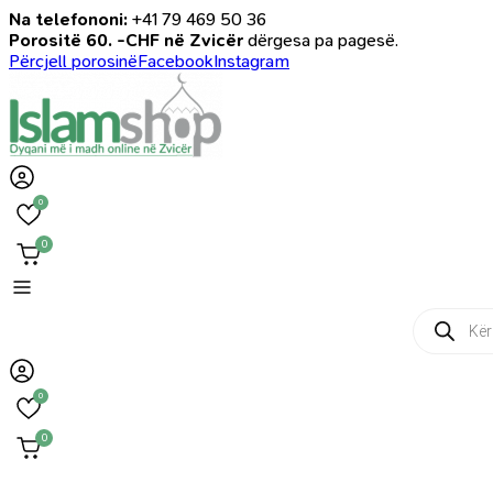
Na telefononi:
+41 79 469 50 36
Porositë 60. -CHF në Zvicër
dërgesa pa pagesë.
Përcjell porosinë
Facebook
Instagram
0
0
Products
search
0
0