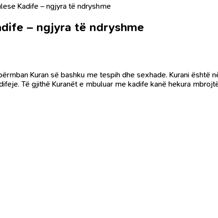
ulese Kadife – ngjyra të ndryshme
adife – ngjyra të ndryshme
ia përmban Kuran së bashku me tespih dhe sexhade. Kurani është n
kadifeje. Të gjithë Kuranët e mbuluar me kadife kanë hekura mbro