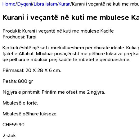
Home
/
Dyqani
/
Libra Islam
/
Kuran
/
Kurani i veçantë në kuti me mb
Kurani i veçantë në kuti me mbulese K
Produkti: Kurani i veçantë në kuti me mbulese Kadife
Prodhuesi: Turqi
Kjo kuti është një set i mrekullueshem për dhuratë ideale. Kut
fjalët e Allahut. Mbuluar posaçërisht me pëlhurë luksoze prej 
që pëlhura e mbuluar prej kadife të mbetet e qëndrueshme.
Përmasat: 20 X 28 X 6 cm.
Pesha: 800 gr
Ngjyra e printimit: Printim me ofset me 2 ngjyra.
Mbulesë e fortë.
Mbulesë pëlhure luksoze.
CHF
59.90
2 stok