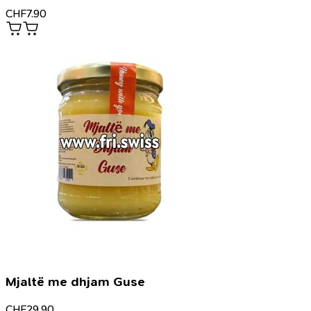
CHF
7.90
Mjaltë me dhjam Guse
CHF
29.90