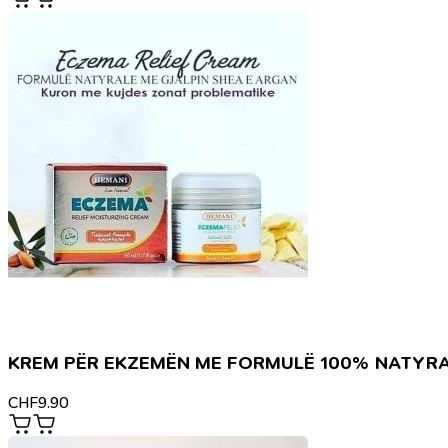
KREM PËR EKZEMËN ME FORMULË 100% NATYR
CHF
9.90