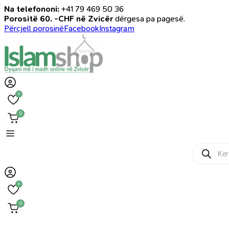
Na telefononi:
+41 79 469 50 36
Porositë 60. -CHF në Zvicër
dërgesa pa pagesë.
Përcjell porosinë
Facebook
Instagram
0
0
Products
search
0
0