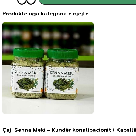
Krem
fytyre
me
Produkte nga kategoria e njëjtë
kolagjen
rozmarine
Çaji Senna Meki – Kundër konstipacionit ( Kapsllë