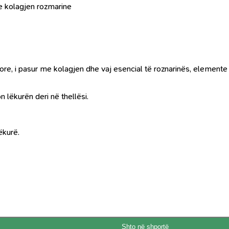
e kolagjen rozmarine
 i pasur me kolagjen dhe vaj esencial të roznarinës, elemente sh
n lëkurën deri në thellësi.
lëkurë.
Shto në shportë