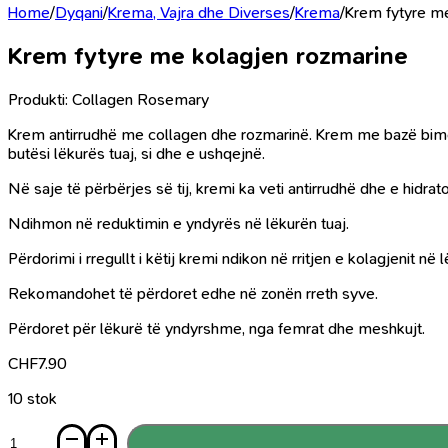
Home
/
Dyqani
/
Krema, Vajra dhe Diverses
/
Krema
/
Krem fytyre m
Krem fytyre me kolagjen rozmarine
Produkti: Collagen Rosemary
Krem antirrudhë me collagen dhe rozmarinë. Krem me bazë bimore,
butësi lëkurës tuaj, si dhe e ushqejnë.
Në saje të përbërjes së tij, kremi ka veti antirrudhë dhe e hidrato
Ndihmon në reduktimin e yndyrës në lëkurën tuaj.
Përdorimi i rregullt i këtij kremi ndikon në rritjen e kolagjenit në 
Rekomandohet të përdoret edhe në zonën rreth syve.
Përdoret për lëkurë të yndyrshme, nga femrat dhe meshkujt.
CHF
7.90
10 stok
Sasi