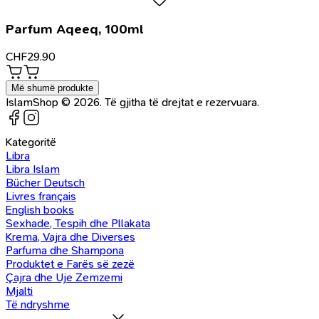
Parfum Aqeeq, 100ml
CHF
29.90
Më shumë produkte
IslamShop © 2026. Të gjitha të drejtat e rezervuara.
Kategoritë
Libra
Libra Islam
Bücher Deutsch
Livres français
English books
Sexhade, Tespih dhe Pllakata
Krema, Vajra dhe Diverses
Parfuma dhe Shampona
Produktet e Farës së zezë
Çajra dhe Uje Zemzemi
Mjalti
Të ndryshme