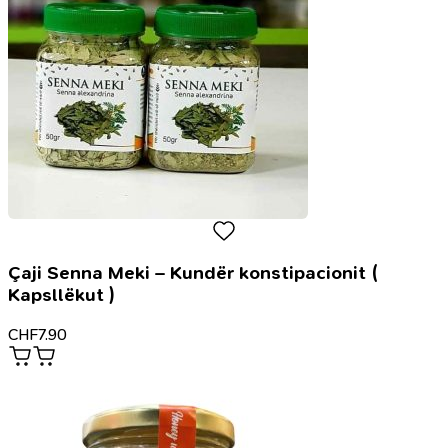
laps
Çaji Senna Meki – Kundër konstipacionit (
Kapsllëkut )
CHF
7.90