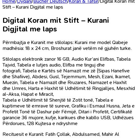
Home
/
Dyqani
/
Bücher Deutsch
/
Koran & Tafsir
/
Digital Koran mit
Stift – Kurani Digjital me laps
Digital Koran mit Stift – Kurani
Digjital me laps
Përmbajtja e Kuranit me stilolaps: Kurani me model Qabeje
madhësia: 18 x 24 cm, Broshurat janë vetëm në gjuhën turke.
Stilolaps elektronik zanor 16 GB, Audio Kur’ani Elifbas, Tabela
Tajvid, Tabela e lutjes audio, Elifba me tinguj dhe
fotografi, Tabela e Kartës së Namazit me zë (Sipas Hanefive
dhe Shafiive), Abdesi, Gusl, Tejemmum, Mesh, Ezani, Ikamet,
Muezin, Tabela e Namazit dhe Rruzares, Namazet e Haxhit
dhe Umres, Harta e Haxhit të Udhëtimit të Ringjalljes, Mesxhid
al-Aksa, Hapat e Miracit,
Tabela e Udhëtimit të Shenjtë të Zotit tonë, Tabela e
kuptimeve të emrave të sureve, Grafiku i Esmaul Husna, Jeta e
Profetit Tonë të Dashur për Fëmijë, Ditari i Profetit, Certifikatë
garancie 36 mujore, kufje, karikues dhe kabllo USB, Udhëzues
Përdorues, 128 Kujtesa e ndryshme
Recituesit e Kuranit: Fatih Çollak, Abdulsamed, Mahir Al