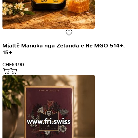
Mjaltë Manuka nga Zelanda e Re MGO 514+,
15+
CHF
69.90