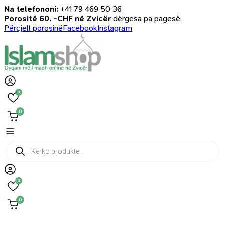
Na telefononi:
+41 79 469 50 36
Porositë 60. -CHF në Zvicër
dërgesa pa pagesë.
Përcjell porosinë
Facebook
Instagram
0
0
Products
search
0
0