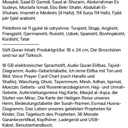
Muaykıli, Saad El Gamidi, Saud al-Shuraim, Abdurrahman Es
Sudeys, Mustafa Ismail, Ebu Bekr Shatiri, Abdullah El-
Xhuhani, Imamët e Medinës (4 Hafiz), 114 Surja 114 Hafiz, Fjalë
për fjalë arabisht
Përkthimi në 11 gjuhë të ndryshme: Turqisht, Shqip, Anglisht,
Frangjisht, Gjermanisht, Rusisht, Uzbek, Spanisht, Boshnjakisht,
Kurdisht, Tatar
————————
Stift Quran Inhalt: Produktgröße: 18 x 24 cm,
Die Broschüren
sind nur auf Türkisch.
16 GB elektronischer Sprachstift, Audio Quran Elifbas, Tajvid-
Diagramm, Audio-Gebetstabelle, Ich lerne Elifba mit Ton und
Bild, Voice Prayer Card Chart (nach Hanafis und
Shafiis), Waschung, Ghusl, Tayammum, Mesh, Adhan, Iqamat,
Muezzin, Gebets- und Rosenkranzdiagramm, Hajj- und Umrah-
Gebete, Auferstehungsreise Hajj Karte, Masjid al-Aqsa, die
Stufen von Mirac, Die Karte der Heiligen Reise unseres
Herrn, Bedeutungstabelle der Surah-Namen, Esmaul Husna-
Diagramm, Das Leben unseres geliebten Propheten für
Kinder, Das Tagebuch des Propheten, 36 Monate
Garantiezertifikat, Kopfhörer, Ladegerät und USB-
Kabel, Benutzerhandbuch,