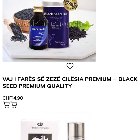
VAJ I FARËS SË ZEZË CILËSIA PREMIUM – BLACK
SEED PREMIUM QUALITY
CHF
14.90