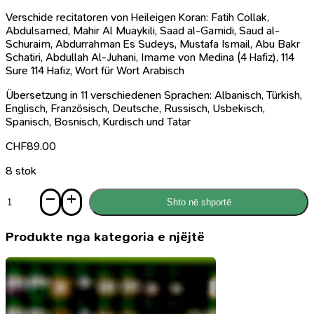
Verschide recitatoren von Heileigen Koran: Fatih Collak,
Abdulsamed, Mahir Al Muaykili, Saad al-Gamidi, Saud al-
Schuraim, Abdurrahman Es Sudeys, Mustafa Ismail, Abu Bakr
Schatiri, Abdullah Al-Juhani, Imame von Medina (4 Hafiz), 114
Sure 114 Hafiz, Wort für Wort Arabisch
Übersetzung in 11 verschiedenen Sprachen: Albanisch, Türkish,
Englisch, Französisch, Deutsche, Russisch, Usbekisch,
Spanisch, Bosnisch, Kurdisch und Tatar
CHF
89.00
8 stok
Sasi
Shto në shportë
Digital
Koran
mit
Produkte nga kategoria e njëjtë
Stift
-
Kurani
Digjital
me