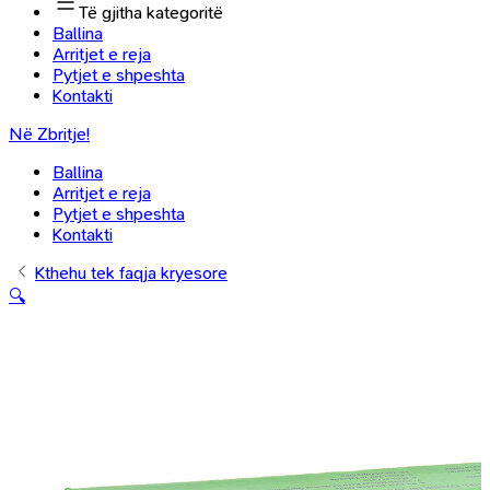
Të gjitha kategoritë
Ballina
Arritjet e reja
Pytjet e shpeshta
Kontakti
Në Zbritje!
Ballina
Arritjet e reja
Pytjet e shpeshta
Kontakti
Kthehu tek faqja kryesore
🔍