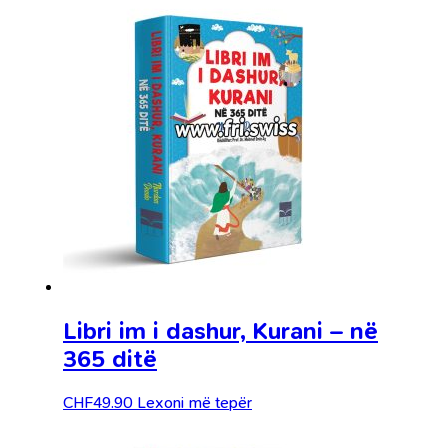
Libri im i dashur, Kurani – në
365 ditë
CHF
49.90
Lexoni më tepër