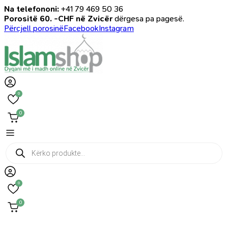
Na telefononi:
+41 79 469 50 36
Porositë 60. -CHF në Zvicër
dërgesa pa pagesë.
Përcjell porosinë
Facebook
Instagram
0
0
Products
search
0
0