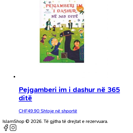
Pejgamberi im i dashur në 365
ditë
CHF
49.90
Shtoje në shportë
IslamShop © 2026. Të gjitha të drejtat e rezervuara.