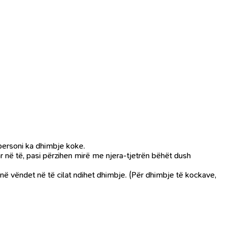
 personi ka dhimbje koke.
ar në të, pasi përzihen mirë me njera-tjetrën bëhët dush
 në vëndet në të cilat ndihet dhimbje. (Për dhimbje të kockave,