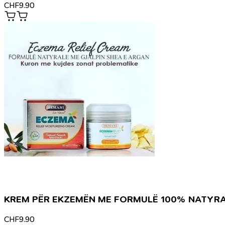
CHF
9.90
KREM PËR EKZEMËN ME FORMULË 100% NATYR
CHF
9.90