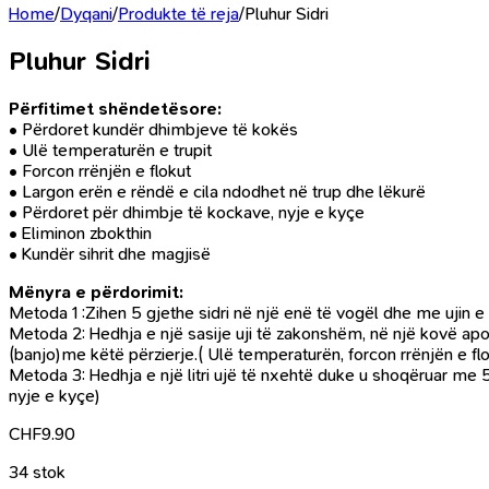
Home
/
Dyqani
/
Produkte të reja
/
Pluhur Sidri
Pluhur Sidri
Përfitimet shëndetësore:
• Përdoret kundër dhimbjeve të kokës
• Ulë temperaturën e trupit
• Forcon rrënjën e flokut
• Largon erën e rëndë e cila ndodhet në trup dhe lëkurë
• Përdoret për dhimbje të kockave, nyje e kyçe
• Eliminon zbokthin
• Kundër sihrit dhe magjisë
Mënyra e përdorimit:
Metoda 1 :Zihen 5 gjethe sidri në një enë të vogël dhe me ujin 
Metoda 2: Hedhja e një sasije uji të zakonshëm, në një kovë apo 
(banjo)me këtë përzierje.( Ulë temperaturën, forcon rrënjën e flo
Metoda 3: Hedhja e një litri ujë të nxehtë duke u shoqëruar me 50
nyje e kyçe)
CHF
9.90
34 stok