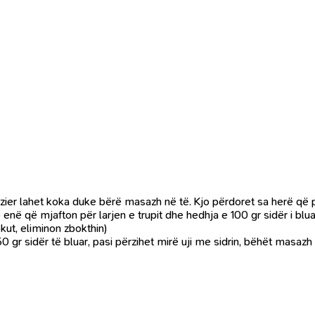
e zier lahet koka duke bërë masazh në të. Kjo përdoret sa herë që
enë që mjafton për larjen e trupit dhe hedhja e 100 gr sidër i blu
kut, eliminon zbokthin)
 gr sidër të bluar, pasi përzihet mirë uji me sidrin, bëhët masazh