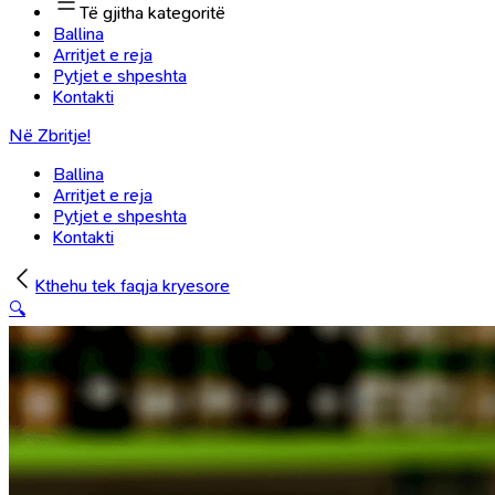
Të gjitha kategoritë
Ballina
Arritjet e reja
Pytjet e shpeshta
Kontakti
Në Zbritje!
Ballina
Arritjet e reja
Pytjet e shpeshta
Kontakti
Kthehu tek faqja kryesore
🔍