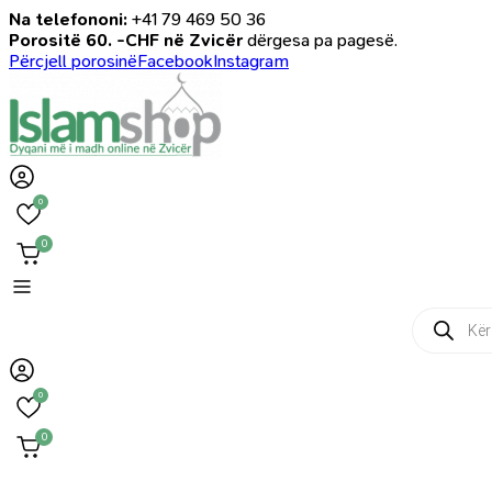
Na telefononi:
+41 79 469 50 36
Porositë 60. -CHF në Zvicër
dërgesa pa pagesë.
Përcjell porosinë
Facebook
Instagram
0
0
Products
search
0
0