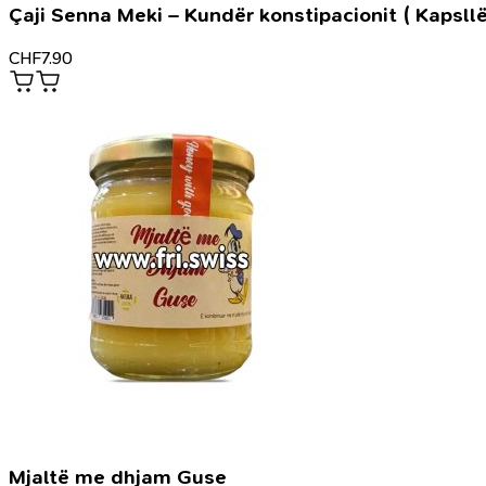
Çaji Senna Meki – Kundër konstipacionit ( Kapsllë
CHF
7.90
Mjaltë me dhjam Guse