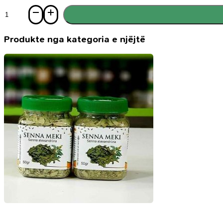
Sasi
Pluhur
Sidri
Produkte nga kategoria e njëjtë