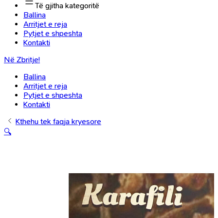
Të gjitha kategoritë
Ballina
Arritjet e reja
Pytjet e shpeshta
Kontakti
Në Zbritje!
Ballina
Arritjet e reja
Pytjet e shpeshta
Kontakti
Kthehu tek faqja kryesore
🔍