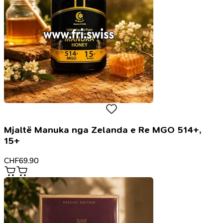
Mjaltë Manuka nga Zelanda e Re MGO 514+,
15+
CHF
69.90