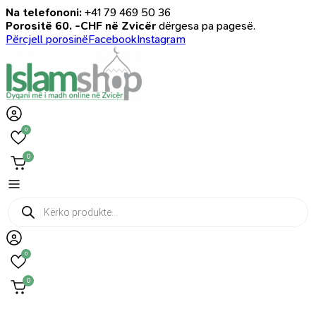
Na telefononi:
+41 79 469 50 36
Porositë 60. -CHF në Zvicër
dërgesa pa pagesë.
Përcjell porosinë
Facebook
Instagram
0
0
Products
search
0
0