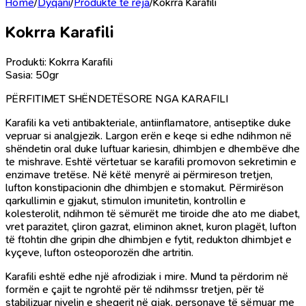
Home
/
Dyqani
/
Produkte të reja
/
Kokrra Karafili
Kokrra Karafili
Produkti: Kokrra Karafili
Sasia: 50gr
PËRFITIMET SHËNDETËSORE NGA KARAFILI
Karafili ka veti antibakteriale, antiinflamatore, antiseptike duke
vepruar si analgjezik. Largon erën e keqe si edhe ndihmon në
shëndetin oral duke luftuar kariesin, dhimbjen e dhembëve dhe
te mishrave. Eshtë vërtetuar se karafili promovon sekretimin e
enzimave tretëse. Në këtë menyrë ai përmireson tretjen,
lufton konstipacionin dhe dhimbjen e stomakut. Përmirëson
qarkullimin e gjakut, stimulon imunitetin, kontrollin e
kolesterolit, ndihmon të sëmurët me tiroide dhe ato me diabet,
vret parazitet, çliron gazrat, eliminon aknet, kuron plagët, lufton
të ftohtin dhe gripin dhe dhimbjen e fytit, redukton dhimbjet e
kyçeve, lufton osteoporozën dhe artritin.
Karafili eshtë edhe një afrodiziak i mire. Mund ta përdorim në
formën e çajit te ngrohtë për të ndihmssr tretjen, për të
stabilizuar nivelin e sheqerit në gjak, personave të sëmuar me