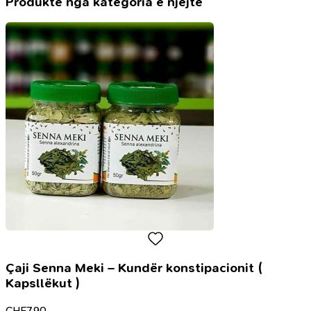
Produkte nga kategoria e njëjtë
Çaji Senna Meki – Kundër konstipacionit (
Kapsllëkut )
CHF
7.90