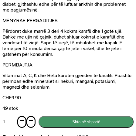
diabet, gjithashtu edhe për të luftuar ankthin dhe problemet
me pagjumësinë.
MËNYRAE PËRGADITJES
Përdoret duke marrë 3 deri 4 kokrra karafil dhe 1 gotë ujë.
Bahkë me ujin në çajnik, duhet shtuar kokrrat e karafilit dhe
vendoset të ziejë. Sapo të ziejë, të mbulohet me kapak. E
lëmë për 10 minuta derisa çaji të jetë i vakët, dhe të jetë i
gatshëm për konsumim.
PERMBAJTJA
Vitaminat A, C, K dhe Beta karoten gjenden te karafili. Poashtu
përmban edhe mineralet si: hekuri, mangani, potasiumi,
magnezi dhe selenium.
CHF
9.90
49 stok
Sasi
Shto në shportë
Kokrra
Karafili