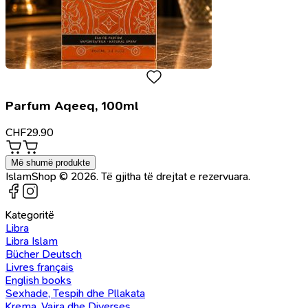
Parfum Aqeeq, 100ml
CHF
29.90
Më shumë produkte
IslamShop © 2026. Të gjitha të drejtat e rezervuara.
Kategoritë
Libra
Libra Islam
Bücher Deutsch
Livres français
English books
Sexhade, Tespih dhe Pllakata
Krema, Vajra dhe Diverses