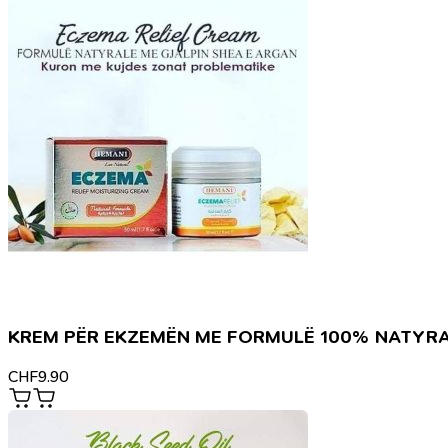
KREM PËR EKZEMËN ME FORMULË 100% NATYR
CHF
9.90