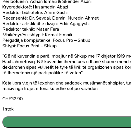
Për botuesin: Adnan Ismaili & Skender Asani
Kryeredaktorë: Husamedin Abazi
Redaktor biblioteke: Afrim Gashi
Recensentë: Dr. Sevdail Demiri, Nuredin Ahmeti
Redaktor artistik dhe dizajni: Edib Agagjyshi
Redaktor teknik: Naser Fera
Mbikëqyrës i shtypit: Kemal Ismaili
Përgaditja kompjuterike: Focus Pro – Shkup
Shtypi: Focus Print – Shkup
“Që në kuvendin e parë, mbajtur në Shkup më 17 dhjetor 1919 me t
Haxhiahmetoviq. Në kuvendin themelues u thanë shumë mendime d
deklarohen sipas vullnetit të tyre të lirë; të organizohen sipas k
të themelonin një parti politike të veten”.
Këta libra vlejn të lexohen dhe sadopak muslimanët shqiptar, turk
masiv nga trojet e tona ku edhe sot po vazhdon.
CHF
32.90
1 stok