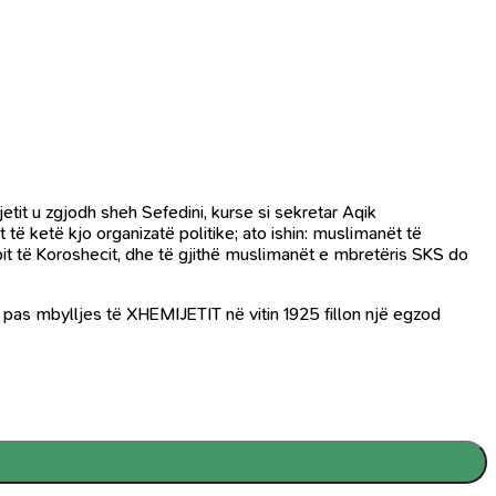
tit u zgjodh sheh Sefedini, kurse si sekretar Aqik
ketë kjo organizatë politike; ato ishin: muslimanët të
grupit të Koroshecit, dhe të gjithë muslimanët e mbretëris SKS do
e pas mbylljes të XHEMIJETIT në vitin 1925 fillon një egzod