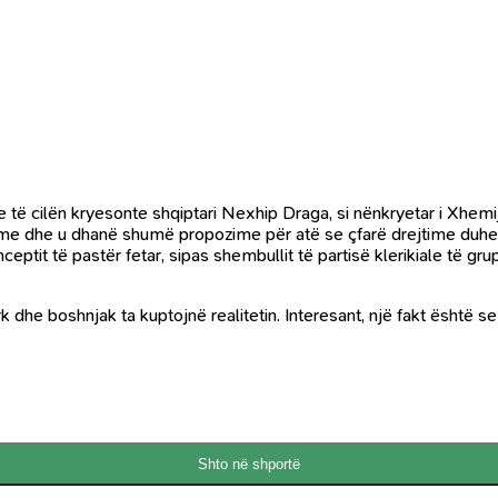
ë cilën kryesonte shqiptari Nexhip Draga, si nënkryetar i Xhemije
he u dhanë shumë propozime për atë se çfarë drejtime duhet të 
onceptit të pastër fetar, sipas shembullit të partisë klerikiale të 
 dhe boshnjak ta kuptojnë realitetin. Interesant, një fakt është s
Shto në shportë