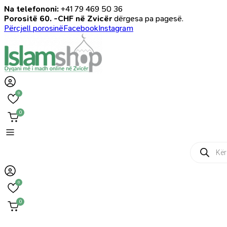
Na telefononi:
+41 79 469 50 36
Porositë 60. -CHF në Zvicër
dërgesa pa pagesë.
Përcjell porosinë
Facebook
Instagram
0
0
Products
search
0
0