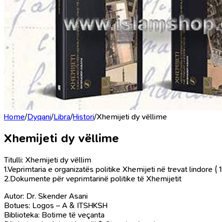
Home
/
Dyqani
/
Libra
/
Histori
/
Xhemijeti dy vëllime
Xhemijeti dy vëllime
Titulli: Xhemijeti dy vëllim
1.Veprimtaria e organizatës politike Xhemijeti në trevat lindore (
2.Dokumente për veprimtarinë politike të Xhemijetit
Autor: Dr. Skender Asani
Botues: Logos – A & ITSHKSH
Biblioteka: Botime të veçanta