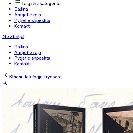
Të gjitha kategoritë
Ballina
Arritjet e reja
Pytjet e shpeshta
Kontakti
Në Zbritje!
Ballina
Arritjet e reja
Pytjet e shpeshta
Kontakti
Kthehu tek faqja kryesore
🔍