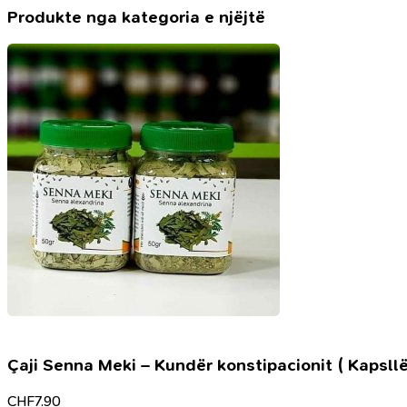
Produkte nga kategoria e njëjtë
Çaji Senna Meki – Kundër konstipacionit ( Kapsllë
CHF
7.90