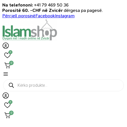
Na telefononi:
+41 79 469 50 36
Porositë 60. -CHF në Zvicër
dërgesa pa pagesë.
Përcjell porosinë
Facebook
Instagram
0
0
Products
search
0
0