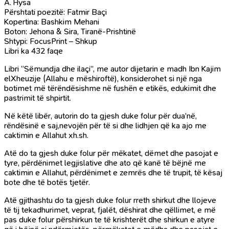
A. Hysa
Përshtati poezitë: Fatmir Baçi
Kopertina: Bashkim Mehani
Boton: Jehona & Sira, Tiranë-Prishtinë
Shtypi: FocusPrint – Shkup
Libri ka 432 faqe
Libri “Sëmundja dhe ilaçi”, me autor dijetarin e madh Ibn Kajim
elXheuzije (Allahu e mëshiroftë), konsiderohet si një nga
botimet më tërëndësishme në fushën e etikës, edukimit dhe
pastrimit të shpirtit.
Në këtë libër, autorin do ta gjesh duke folur për dua’në,
rëndësinë e saj,nevojën për të si dhe lidhjen që ka ajo me
caktimin e Allahut xh.sh.
Atë do ta gjesh duke folur për mëkatet, dëmet dhe pasojat e
tyre, përdënimet legjislative dhe ato që kanë të bëjnë me
caktimin e Allahut, përdënimet e zemrës dhe të trupit, të kësaj
bote dhe të botës tjetër.
Atë gjithashtu do ta gjesh duke folur rreth shirkut dhe llojeve
të tij tekadhurimet, veprat, fjalët, dëshirat dhe qëllimet, e më
pas duke folur përshirkun te të krishterët dhe shirkun e atyre