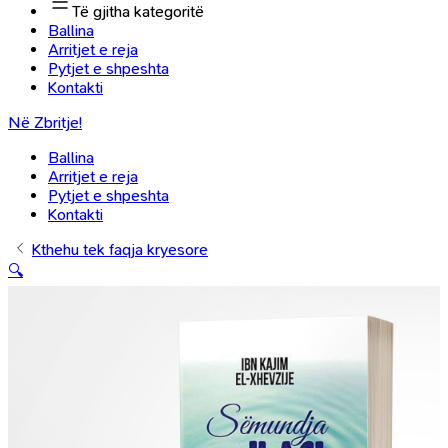
Të gjitha kategoritë
Ballina
Arritjet e reja
Pytjet e shpeshta
Kontakti
Në Zbritje!
Ballina
Arritjet e reja
Pytjet e shpeshta
Kontakti
Kthehu tek faqja kryesore
🔍