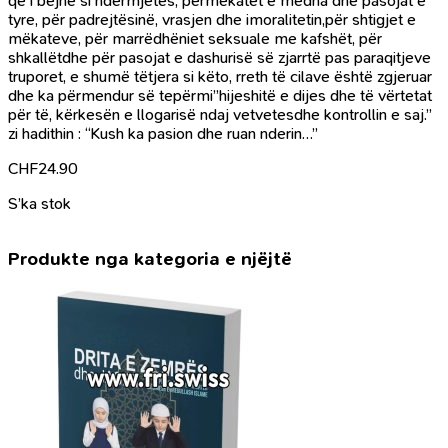
që i bëjnë si ndërmjetës, përmëkatet e mëdha dhe pasojat e
tyre, për padrejtësinë, vrasjen dhe imoralitetin,për shtigjet e
mëkateve, për marrëdhëniet seksuale me kafshët, për
shkallëtdhe për pasojat e dashurisë së zjarrtë pas paraqitjeve
truporet, e shumë tëtjera si këto, rreth të cilave është zgjeruar
dhe ka përmendur së tepërmi”hijeshitë e dijes dhe të vërtetat
për të, kërkesën e llogarisë ndaj vetvetesdhe kontrollin e saj.”
zi hadithin : “Kush ka pasion dhe ruan nderin…”
CHF
24.90
S’ka stok
Produkte nga kategoria e njëjtë