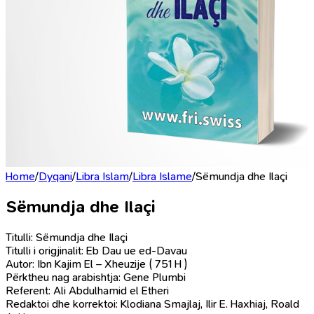
Home
/
Dyqani
/
Libra Islam
/
Libra Islame
/
Sëmundja dhe Ilaçi
Sëmundja dhe Ilaçi
Titulli: Sëmundja dhe Ilaçi
Titulli i origjinalit: Eb Dau ue ed-Davau
Autor: Ibn Kajim El – Xheuzije ( 751 H )
Përktheu nag arabishtja: Gene Plumbi
Referent: Ali Abdulhamid el Etheri
Redaktoi dhe korrektoi: Klodiana Smajlaj, Ilir E. Haxhiaj, Roald