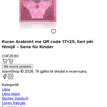
Kuran Arabisht me QR code 17×25, Seri për
fëmijë – Serie für Kinder
CHF
29.90
Më shumë produkte
IslamShop © 2026. Të gjitha të drejtat e rezervuara.
Kategoritë
Libra
Libra Islam
Bücher Deutsch
Livres français