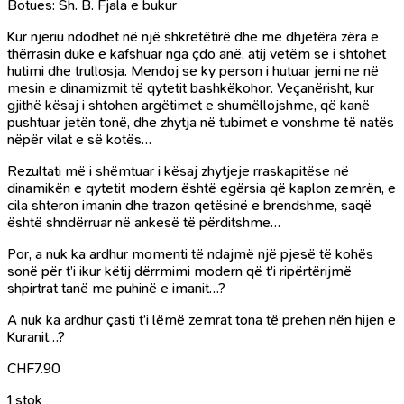
Botues: Sh. B. Fjala e bukur
Kur njeriu ndodhet në një shkretëtirë dhe me dhjetëra zëra e
thërrasin duke e kafshuar nga çdo anë, atij vetëm se i shtohet
hutimi dhe trullosja. Mendoj se ky person i hutuar jemi ne në
mesin e dinamizmit të qytetit bashkëkohor. Veçanërisht, kur
gjithë kësaj i shtohen argëtimet e shumëllojshme, që kanë
pushtuar jetën tonë, dhe zhytja në tubimet e vonshme të natës
nëpër vilat e së kotës…
Rezultati më i shëmtuar i kësaj zhytjeje rraskapitëse në
dinamikën e qytetit modern është egërsia që kaplon zemrën, e
cila shteron imanin dhe trazon qetësinë e brendshme, saqë
është shndërruar në ankesë të përditshme…
Por, a nuk ka ardhur momenti të ndajmë një pjesë të kohës
sonë për t’i ikur këtij dërrmimi modern që t’i ripërtërijmë
shpirtrat tanë me puhinë e imanit…?
A nuk ka ardhur çasti t’i lëmë zemrat tona të prehen nën hijen e
Kuranit…?
CHF
7.90
1 stok