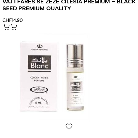
VAJ I FARËS SË ZEZË CILËSIA PREMIUM – BLACK
SEED PREMIUM QUALITY
CHF
14.90