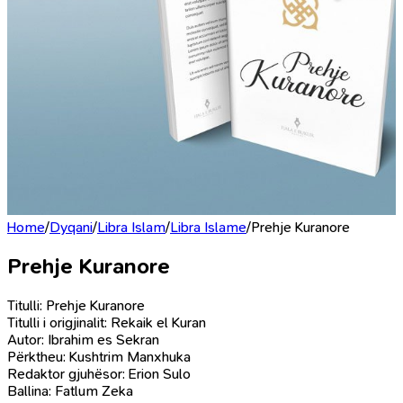
Home
/
Dyqani
/
Libra Islam
/
Libra Islame
/
Prehje Kuranore
Prehje Kuranore
Titulli: Prehje Kuranore
Titulli i origjinalit: Rekaik el Kuran
Autor: Ibrahim es Sekran
Përktheu: Kushtrim Manxhuka
Redaktor gjuhësor: Erion Sulo
Ballina: Fatlum Zeka