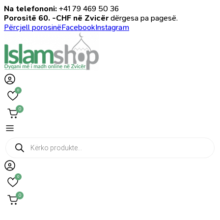
Na telefononi:
+41 79 469 50 36
Porositë 60. -CHF në Zvicër
dërgesa pa pagesë.
Përcjell porosinë
Facebook
Instagram
0
0
Products
search
0
0