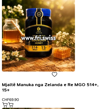
Mjaltë Manuka nga Zelanda e Re MGO 514+,
15+
CHF
69.90