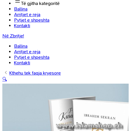
Të gjitha kategoritë
Ballina
Arritjet e reja
Pytjet e shpeshta
Kontakti
Në Zbritje!
Ballina
Arritjet e reja
Pytjet e shpeshta
Kontakti
Kthehu tek faqja kryesore
🔍