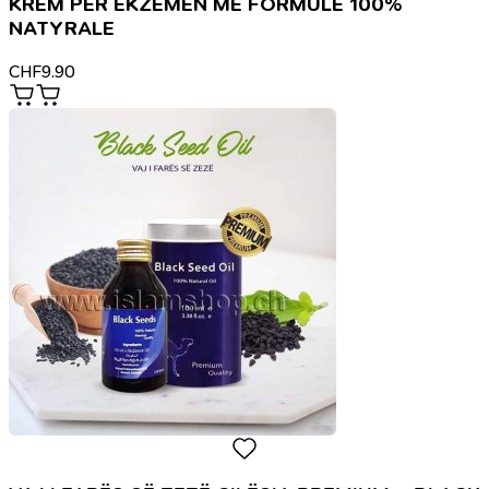
KREM PËR EKZEMËN ME FORMULË 100%
NATYRALE
CHF
9.90