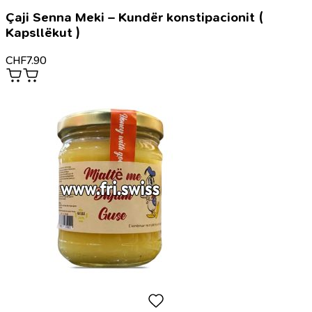
Çaji Senna Meki – Kundër konstipacionit (
Kapsllëkut )
CHF
7.90