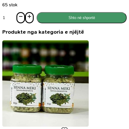
65 stok
Sasi
Shto në shportë
Parime
të
dobishme
Produkte nga kategoria e njëjtë