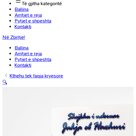
Të gjitha kategoritë
Ballina
Arritjet e reja
Pytjet e shpeshta
Kontakti
Në Zbritje!
Ballina
Arritjet e reja
Pytjet e shpeshta
Kontakti
Kthehu tek faqja kryesore
🔍