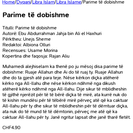
Home
/
Dyqani
/
Libra Islam
/
Libra Islame
/
Parime të dobishme
Parime të dobishme
Titulli: Parime të dobishme
Autorë: Ebu Abdurrahman Jahja bin Ali el Haxhuri
Përktheu: Unejs Sheme
Redaktoi: Albiona Olluri
Recensues: Usame Morina
Kopertina dhe faqosja: Rajan Aliu
Muhamedi alejhiselam ka thenë po ju mësoj disa parime të
dobishme: Ruaje Allahun dhe Ai do të ruaj ty. Ruaje Allahun
dhe do ta gjesh atë para teje. Nëse kërkon diçka atëherë
kërko nga All-llahu dhe nëse kërkon ndihmë nga dikush
atëherë kërko ndihmë nga All-llahu. Dije sikur të mblidheshin
të gjithë njerëzit për të të bërë diçka të mirë, ata kurrë nuk do
të kishin mundësi për të tëbërë mirë përveç atë që ka caktuar
All-llahu për ty dhe sikur të mblidheshin për të dëmtuar diçka,
ata nuk do të mund të të dëmtonin, përveç me atë që ka
caktuar All-llahu për ty. Janë ngritur lapsat dhe janë tharë fletët.
CHF
4.90