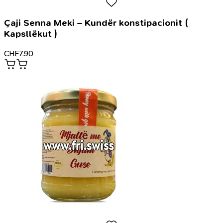
Çaji Senna Meki – Kundër konstipacionit (
Kapsllëkut )
CHF
7.90