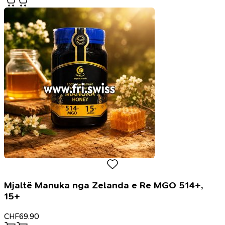
Mjaltë Manuka nga Zelanda e Re MGO 514+,
15+
CHF
69.90