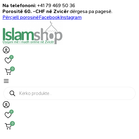
Na telefononi:
+41 79 469 50 36
Porositë 60. -CHF në Zvicër
dërgesa pa pagesë.
Përcjell porosinë
Facebook
Instagram
0
0
Products
search
0
0