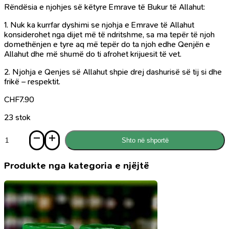
Rëndësia e njohjes së këtyre Emrave të Bukur të Allahut:
1. Nuk ka kurrfar dyshimi se njohja e Emrave të Allahut
konsiderohet nga dijet më të ndritshme, sa ma tepër të njoh
domethënjen e tyre aq më tepër do ta njoh edhe Qenjën e
Allahut dhe më shumë do ti afrohet krijuesit të vet.
2. Njohja e Qenjes së Allahut shpie drej dashurisë së tij si dhe
frikë – respektit.
CHF
7.90
23 stok
Sasi
Shto në shportë
Cilësitë
e
Allahut
Produkte nga kategoria e njëjtë
dhe
emrat
e
tij
të
bukur