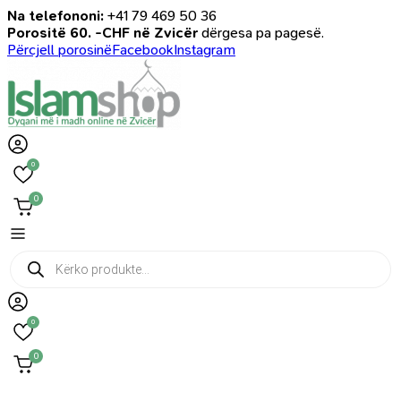
Na telefononi:
+41 79 469 50 36
Porositë 60. -CHF në Zvicër
dërgesa pa pagesë.
Përcjell porosinë
Facebook
Instagram
0
0
Products
search
0
0