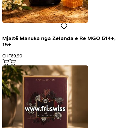
Mjaltë Manuka nga Zelanda e Re MGO 514+,
15+
CHF
69.90