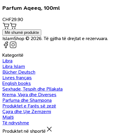
Parfum Aqeeq, 100ml
CHF
29.90
Më shumë produkte
IslamShop © 2026. Të gjitha të drejtat e rezervuara.
Kategoritë
Libra
Libra Islam
Bücher Deutsch
Livres français
English books
Sexhade, Tespih dhe Pllakata
Krema, Vajra dhe Diverses
Parfuma dhe Shampona
Produktet e Farës së zezë
Çajra dhe Uje Zemzemi
Mjalti
Të ndryshme
Produktet në shportë