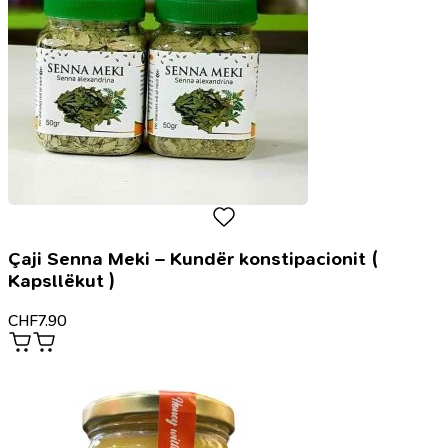
në
frymën
e
besimit
Çaji Senna Meki – Kundër konstipacionit (
Kapsllëkut )
CHF
7.90