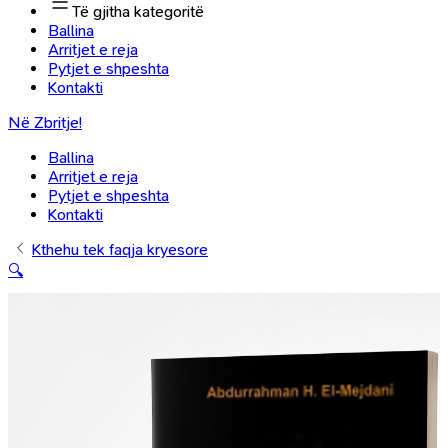
Të gjitha kategoritë
Ballina
Arritjet e reja
Pytjet e shpeshta
Kontakti
Në Zbritje!
Ballina
Arritjet e reja
Pytjet e shpeshta
Kontakti
Kthehu tek faqja kryesore
🔍