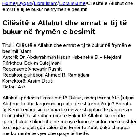
Home
/
Dyqani
/
Libra Islam
/
Libra Islame
/
Cilësitë e Allahut dhe
emrat e tij të bukur në frymën e besimit
Cilësitë e Allahut dhe emrat e tij të
bukur në frymën e besimit
Titulli: Cilësitë e Allahut dhe emrat e tij të bukur në frymën e
besimit islam
Autorë: Dr. Abdurrahman Hasan Habeneke El – Mejdani
Përktheu: Bekim Sulejmani
Recensent: Xhevahir Rushiti
Redaktor gjuhësor: Ahmed R. Ramadani
Korrektorë: Arsim Dauti
Boton: Asr
Allahut i përkasin Emrat më të Bukur , andaj thireni Atë (lutjuni
Atij) me to dhe largohuni nga ata që i shtrembërojnë Emrat e
tij. Kemi kënaqësin që para lexuesve shqiptarë të paraqesim
librin mbi Cilësitë dhe emrat e Bukur të Allahut, ku mjaftë
qartë, bukur, shkurt dhe në mënyrë koncize autori me mjeshtëri
të sinqertë sjell çdo Cilësi dhe Emër të Zotit, duke shoqruar
me komente të vyer dhe qasje të thellë.