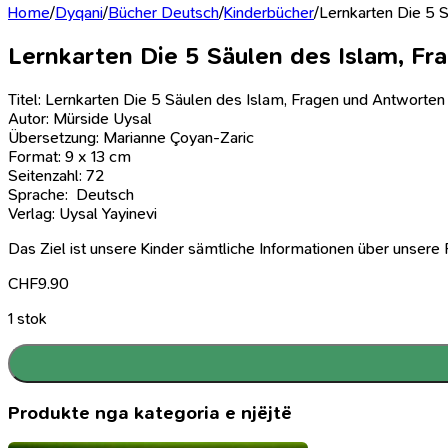
Home
/
Dyqani
/
Bücher Deutsch
/
Kinderbücher
/
Lernkarten Die 5 
Lernkarten Die 5 Säulen des Islam, F
Titel: Lernkarten Die 5 Säulen des Islam, Fragen und Antworten
Autor: Mürside Uysal
Übersetzung: Marianne Çoyan-Zaric
Format: 9 x 13 cm
Seitenzahl: 72
Sprache: Deutsch
Verlag: Uysal Yayinevi
Das Ziel ist unsere Kinder sämtliche Informationen über unsere R
CHF
9.90
1 stok
Produkte nga kategoria e njëjtë