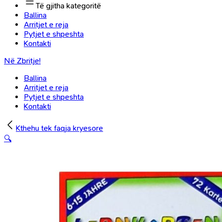
Të gjitha kategoritë
Ballina
Arritjet e reja
Pytjet e shpeshta
Kontakti
Në Zbritje!
Ballina
Arritjet e reja
Pytjet e shpeshta
Kontakti
Kthehu tek faqja kryesore
🔍