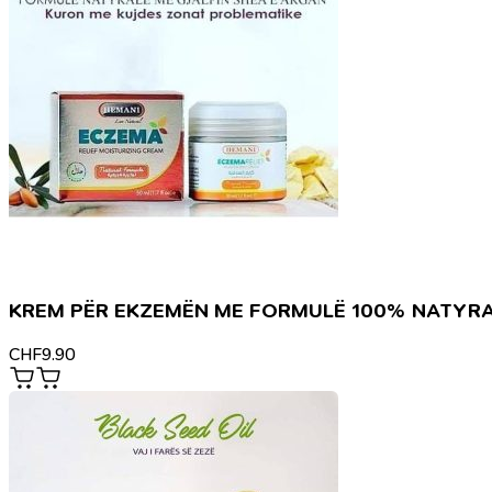
KREM PËR EKZEMËN ME FORMULË 100% NATYR
CHF
9.90