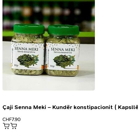
Çaji Senna Meki – Kundër konstipacionit ( Kapsllë
CHF
7.90