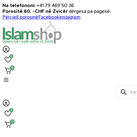
Na telefononi:
+41 79 469 50 36
Porositë 60. -CHF në Zvicër
dërgesa pa pagesë.
Përcjell porosinë
Facebook
Instagram
0
0
Products
search
0
0