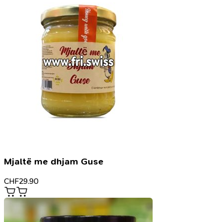
Mjaltë me dhjam Guse
CHF
29.90