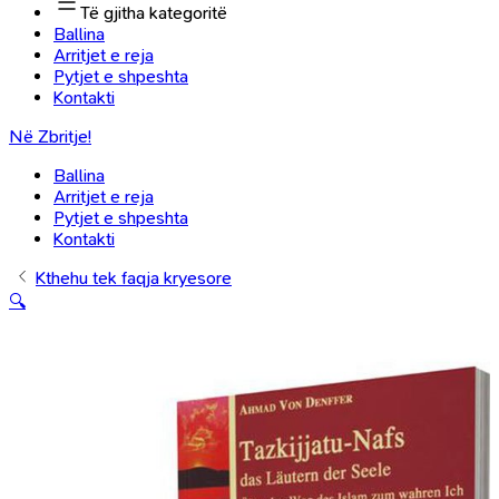
Të gjitha kategoritë
Ballina
Arritjet e reja
Pytjet e shpeshta
Kontakti
Në Zbritje!
Ballina
Arritjet e reja
Pytjet e shpeshta
Kontakti
Kthehu tek faqja kryesore
🔍