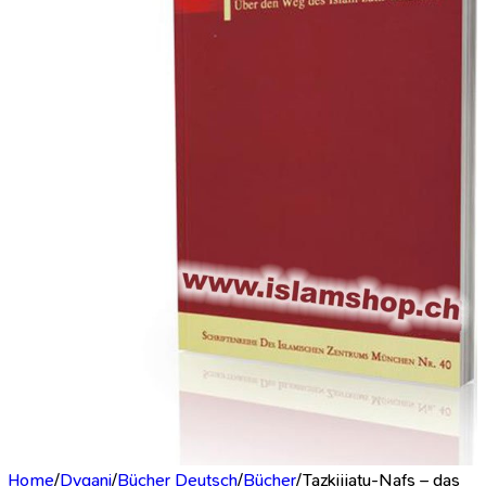
Home
/
Dyqani
/
Bücher Deutsch
/
Bücher
/
Tazkijjatu-Nafs – das