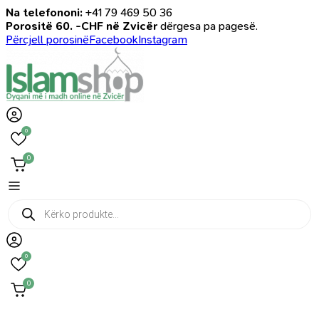
Na telefononi:
+41 79 469 50 36
Porositë 60. -CHF në Zvicër
dërgesa pa pagesë.
Përcjell porosinë
Facebook
Instagram
0
0
Products
search
0
0