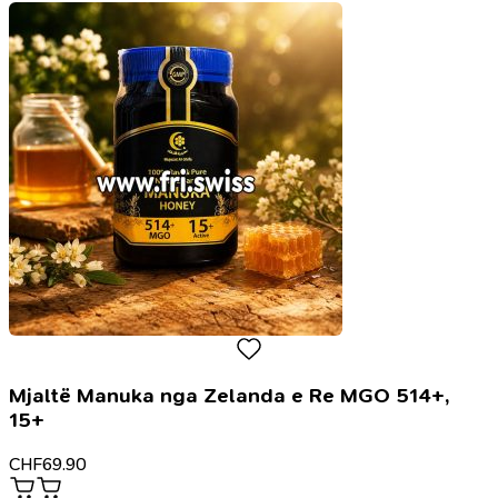
Mjaltë Manuka nga Zelanda e Re MGO 514+,
15+
CHF
69.90