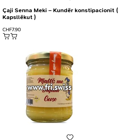
Çaji Senna Meki – Kundër konstipacionit (
Kapsllëkut )
CHF
7.90