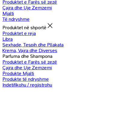
Produktet e Farës së zezë
Çajra dhe Uje Zemzemi
Mjalti
Të ndryshme
Produktet në shportë
Produktet e reja
Libra
Sexhade, Tespih dhe Pllakata
Krema, Vajra dhe Diverses
Parfuma dhe Shampona
Produktet e Farës së zezë
Çajra dhe Uje Zemzemi
Produkte Mjalti
Produkte të ndryshme
Indetifikohu / regjistrohu