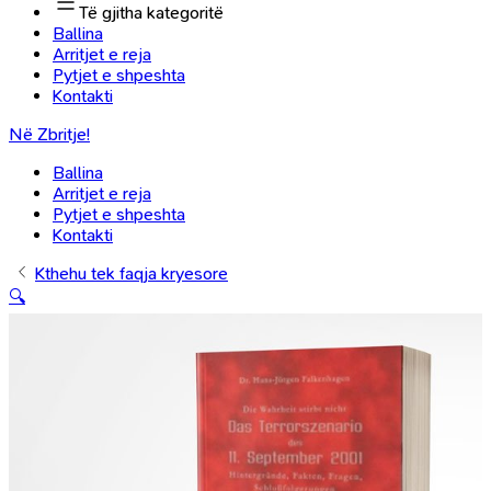
Të gjitha kategoritë
Ballina
Arritjet e reja
Pytjet e shpeshta
Kontakti
Në Zbritje!
Ballina
Arritjet e reja
Pytjet e shpeshta
Kontakti
Kthehu tek faqja kryesore
🔍