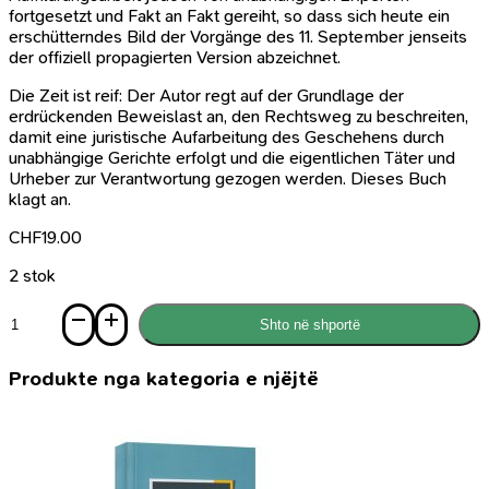
fortgesetzt und Fakt an Fakt gereiht, so dass sich heute ein
erschütterndes Bild der Vorgänge des 11. September jenseits
der offiziell propagierten Version abzeichnet.
Die Zeit ist reif: Der Autor regt auf der Grundlage der
erdrückenden Beweislast an, den Rechtsweg zu beschreiten,
damit eine juristische Aufarbeitung des Geschehens durch
unabhängige Gerichte erfolgt und die eigentlichen Täter und
Urheber zur Verantwortung gezogen werden. Dieses Buch
klagt an.
CHF
19.00
2 stok
Sasi
Shto në shportë
Die
Wahrheit
stirbt
Produkte nga kategoria e njëjtë
nicht
-
Das
Terrorszenario
des