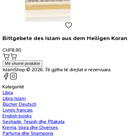
Bittgebete des Islam aus dem Heiligen Koran
CHF
8.90
Më shumë produkte
IslamShop © 2026. Të gjitha të drejtat e rezervuara.
Kategoritë
Libra
Libra Islam
Bücher Deutsch
Livres français
English books
Sexhade, Tespih dhe Pllakata
Krema, Vajra dhe Diverses
Parfuma dhe Shampona