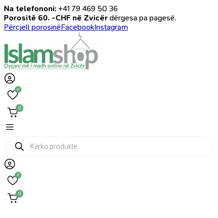
Na telefononi:
+41 79 469 50 36
Porositë 60. -CHF në Zvicër
dërgesa pa pagesë.
Përcjell porosinë
Facebook
Instagram
0
0
Products
search
0
0