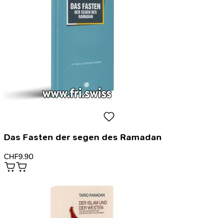
11.
September
2001
-
Hintergründe,
Fakten,
Fragen,
Schlussfolgerungen.
Das Fasten der segen des Ramadan
CHF
9.90