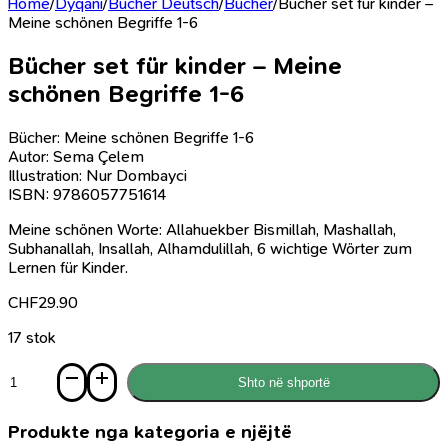
Home
/
Dyqani
/
Bücher Deutsch
/
Bücher
/
Bücher set für kinder –
Meine schönen Begriffe 1-6
Bücher set für kinder – Meine
schönen Begriffe 1-6
Bücher: Meine schönen Begriffe 1-6
Autor: Sema Çelem
Illustration: Nur Dombayci
ISBN: 9786057751614
Meine schönen Worte: Allahuekber Bismillah, Mashallah,
Subhanallah, Insallah, Alhamdulillah, 6 wichtige Wörter zum
Lernen für Kinder.
CHF
29.90
17 stok
Sasi
Shto në shportë
Bücher
set
für
Produkte nga kategoria e njëjtë
kinder