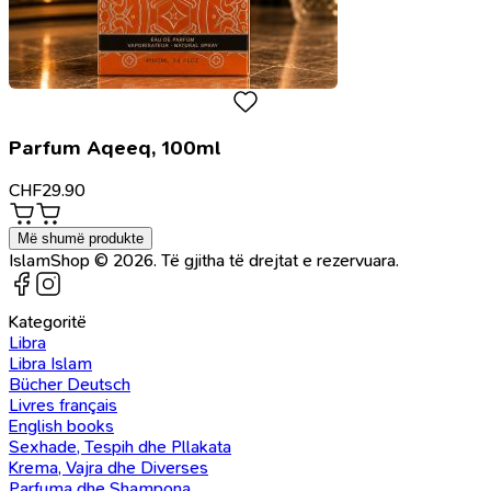
Parfum Aqeeq, 100ml
CHF
29.90
Më shumë produkte
IslamShop © 2026. Të gjitha të drejtat e rezervuara.
Kategoritë
Libra
Libra Islam
Bücher Deutsch
Livres français
English books
Sexhade, Tespih dhe Pllakata
Krema, Vajra dhe Diverses
Parfuma dhe Shampona