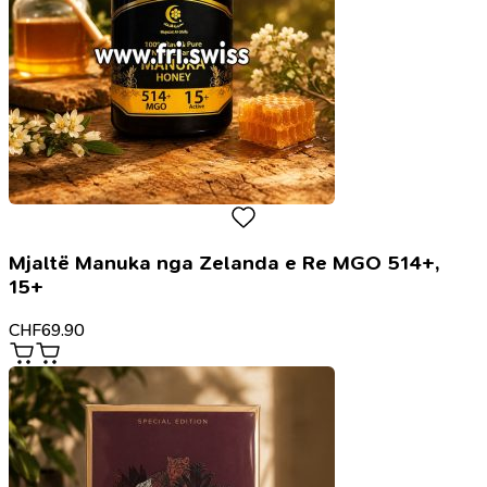
Mjaltë Manuka nga Zelanda e Re MGO 514+,
15+
CHF
69.90