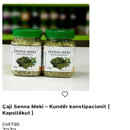
-
Meine
schönen
Begriffe
1-
6
Çaji Senna Meki – Kundër konstipacionit (
Kapsllëkut )
CHF
7.90