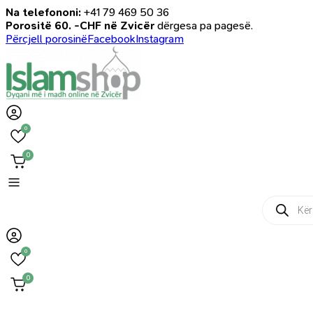
Na telefononi:
+41 79 469 50 36
Porositë 60. -CHF në Zvicër
dërgesa pa pagesë.
Përcjell porosinë
Facebook
Instagram
0
0
Products
search
0
0