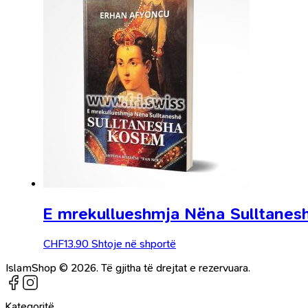
E mrekullueshmja Nëna Sulltanes
CHF
13.90
Shtoje në shportë
IslamShop © 2026. Të gjitha të drejtat e rezervuara.
Kategoritë