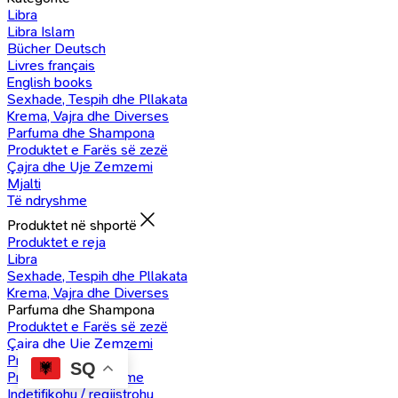
Libra
Libra Islam
Bücher Deutsch
Livres français
English books
Sexhade, Tespih dhe Pllakata
Krema, Vajra dhe Diverses
Parfuma dhe Shampona
Produktet e Farës së zezë
Çajra dhe Uje Zemzemi
Mjalti
Të ndryshme
Produktet në shportë
Produktet e reja
Libra
Sexhade, Tespih dhe Pllakata
Krema, Vajra dhe Diverses
Parfuma dhe Shampona
Produktet e Farës së zezë
Çajra dhe Uje Zemzemi
Produkte Mjalti
SQ
Produkte të ndryshme
Indetifikohu / regjistrohu