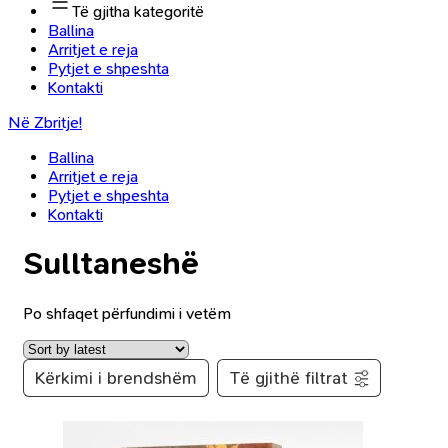
Të gjitha kategoritë
Ballina
Arritjet e reja
Pytjet e shpeshta
Kontakti
Në Zbritje!
Ballina
Arritjet e reja
Pytjet e shpeshta
Kontakti
Sulltaneshë
Po shfaqet përfundimi i vetëm
Kërkimi i brendshëm
Të gjithë filtrat