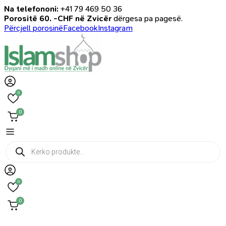
Na telefononi:
+41 79 469 50 36
Porositë 60. -CHF në Zvicër
dërgesa pa pagesë.
Përcjell porosinë
Facebook
Instagram
0
0
Products
search
0
0