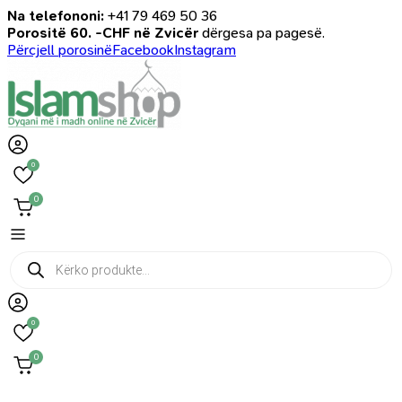
Na telefononi:
+41 79 469 50 36
Porositë 60. -CHF në Zvicër
dërgesa pa pagesë.
Përcjell porosinë
Facebook
Instagram
0
0
Products
search
0
0