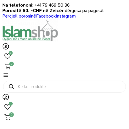
Na telefononi:
+41 79 469 50 36
Porositë 60. -CHF në Zvicër
dërgesa pa pagesë.
Përcjell porosinë
Facebook
Instagram
0
0
Products
search
0
0