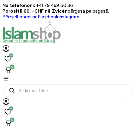
Na telefononi:
+41 79 469 50 36
Porositë 60. -CHF në Zvicër
dërgesa pa pagesë.
Përcjell porosinë
Facebook
Instagram
0
0
Products
search
0
0