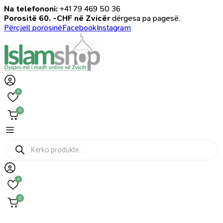
Na telefononi:
+41 79 469 50 36
Porositë 60. -CHF në Zvicër
dërgesa pa pagesë.
Përcjell porosinë
Facebook
Instagram
0
0
Products
search
0
0