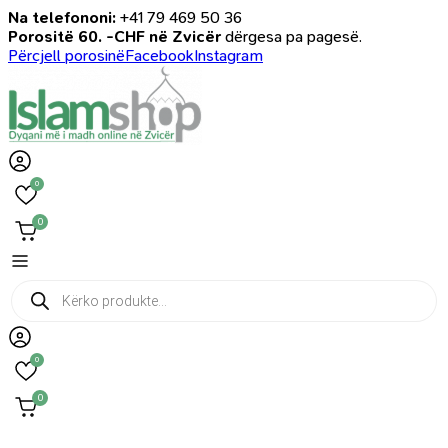
Na telefononi:
+41 79 469 50 36
Porositë 60. -CHF në Zvicër
dërgesa pa pagesë.
Përcjell porosinë
Facebook
Instagram
0
0
Products
search
0
0