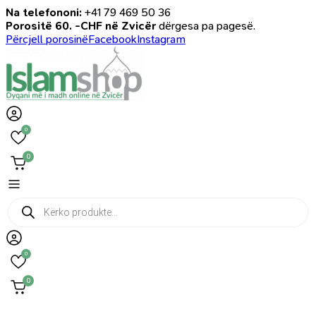
Na telefononi:
+41 79 469 50 36
Porositë 60. -CHF në Zvicër
dërgesa pa pagesë.
Përcjell porosinë
Facebook
Instagram
0
0
Products
search
0
0