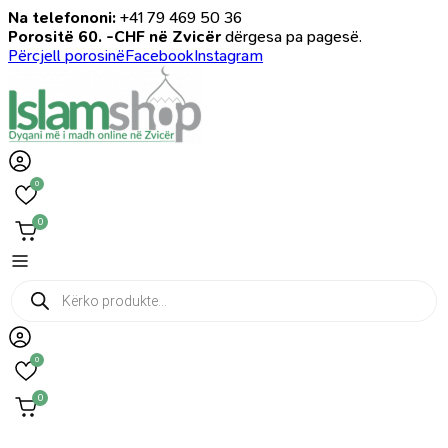
Na telefononi:
+41 79 469 50 36
Porositë 60. -CHF në Zvicër
dërgesa pa pagesë.
Përcjell porosinë
Facebook
Instagram
0
0
Products
search
0
0