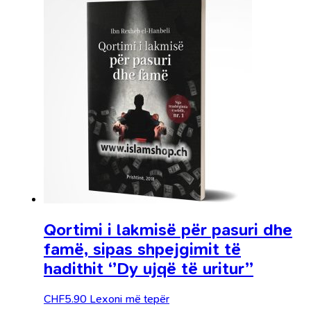
Qortimi i lakmisë për pasuri dhe
famë, sipas shpejgimit të
hadithit ‘’Dy ujqë të uritur’’
CHF
5.90
Lexoni më tepër