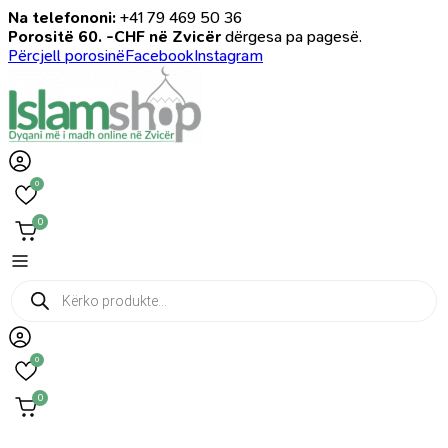
Na telefononi:
+41 79 469 50 36
Porositë 60. -CHF në Zvicër
dërgesa pa pagesë.
Përcjell porosinë
Facebook
Instagram
0
0
Products
search
0
0