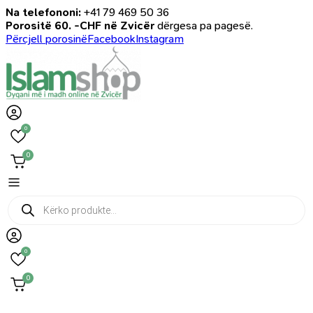
Na telefononi:
+41 79 469 50 36
Porositë 60. -CHF në Zvicër
dërgesa pa pagesë.
Përcjell porosinë
Facebook
Instagram
0
0
Products
search
0
0