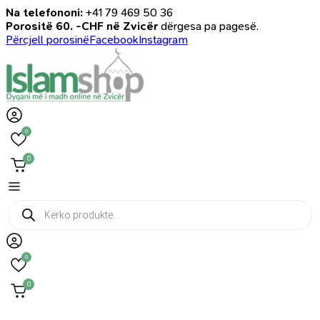
Na telefononi:
+41 79 469 50 36
Porositë 60. -CHF në Zvicër
dërgesa pa pagesë.
Përcjell porosinë
Facebook
Instagram
0
0
Products
search
0
0