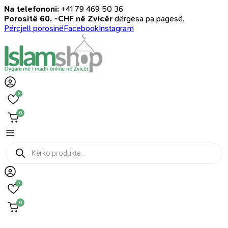
Na telefononi:
+41 79 469 50 36
Porositë 60. -CHF në Zvicër
dërgesa pa pagesë.
Përcjell porosinë
Facebook
Instagram
0
0
Products
search
0
0