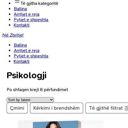
Të gjitha kategoritë
Ballina
Arritjet e reja
Pytjet e shpeshta
Kontakti
Në Zbritje!
Ballina
Arritjet e reja
Pytjet e shpeshta
Kontakti
Psikologji
Po shfaqen krejt 8 përfundimet
Çmimi
Kërkimi i brendshëm
Të gjithë filtrat