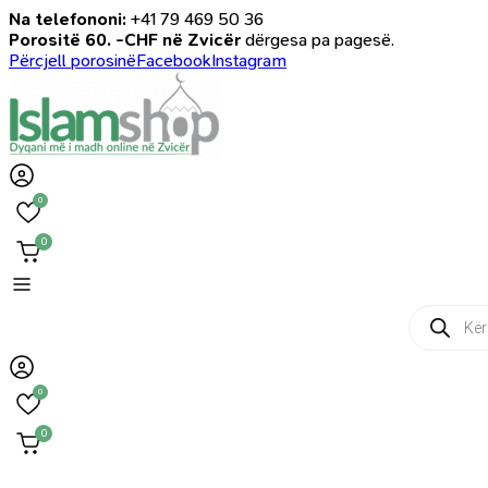
Na telefononi:
+41 79 469 50 36
Porositë 60. -CHF në Zvicër
dërgesa pa pagesë.
Përcjell porosinë
Facebook
Instagram
0
0
Products
search
0
0