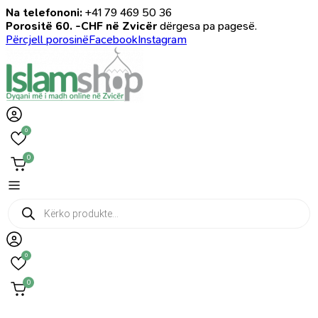
Na telefononi:
+41 79 469 50 36
Porositë 60. -CHF në Zvicër
dërgesa pa pagesë.
Përcjell porosinë
Facebook
Instagram
0
0
Products
search
0
0