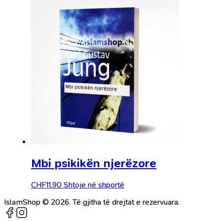
Mbi psikikën njerëzore
CHF
11.90
Shtoje në shportë
IslamShop © 2026. Të gjitha të drejtat e rezervuara.