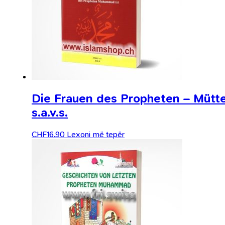
Die Frauen des Propheten – Mütt
s.a.v.s.
CHF
16.90
Lexoni më tepër