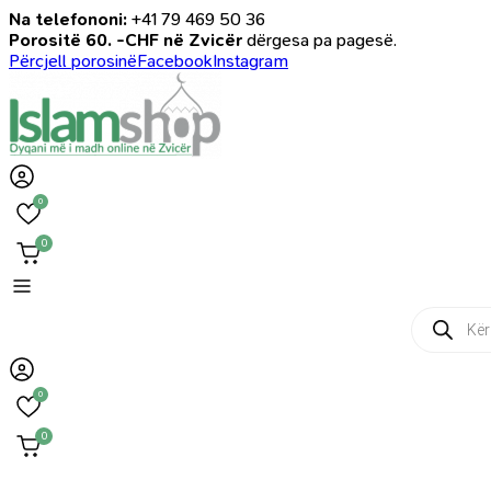
Na telefononi:
+41 79 469 50 36
Porositë 60. -CHF në Zvicër
dërgesa pa pagesë.
Përcjell porosinë
Facebook
Instagram
0
0
Products
search
0
0