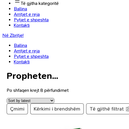
Të gjitha kategoritë
Ballina
Arritjet e reja
Pytjet e shpeshta
Kontakti
Në Zbritje!
Ballina
Arritjet e reja
Pytjet e shpeshta
Kontakti
Propheten...
Po shfaqen krejt 8 përfundimet
Çmimi
Kërkimi i brendshëm
Të gjithë filtrat