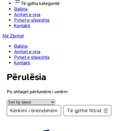
Të gjitha kategoritë
Ballina
Arritjet e reja
Pytjet e shpeshta
Kontakti
Në Zbritje!
Ballina
Arritjet e reja
Pytjet e shpeshta
Kontakti
Përulësia
Po shfaqet përfundimi i vetëm
Kërkimi i brendshëm
Të gjithë filtrat