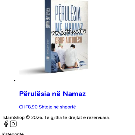
Përulësia në Namaz
CHF
8.90
Shtoje në shportë
IslamShop © 2026. Të gjitha të drejtat e rezervuara.
Kategoritë