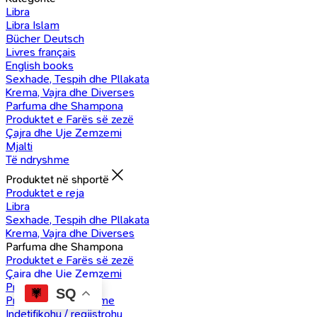
Libra
Libra Islam
Bücher Deutsch
Livres français
English books
Sexhade, Tespih dhe Pllakata
Krema, Vajra dhe Diverses
Parfuma dhe Shampona
Produktet e Farës së zezë
Çajra dhe Uje Zemzemi
Mjalti
Të ndryshme
Produktet në shportë
Produktet e reja
Libra
Sexhade, Tespih dhe Pllakata
Krema, Vajra dhe Diverses
Parfuma dhe Shampona
Produktet e Farës së zezë
Çajra dhe Uje Zemzemi
Produkte Mjalti
SQ
Produkte të ndryshme
Indetifikohu / regjistrohu