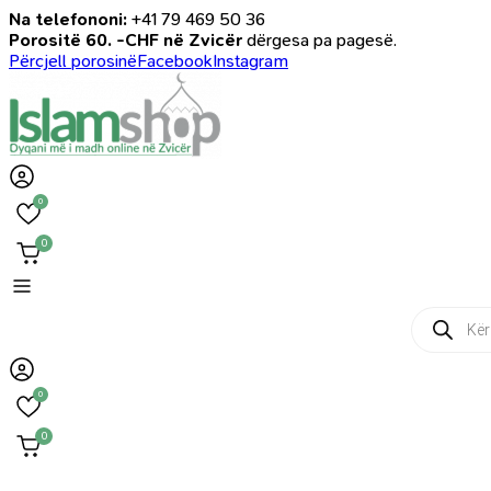
Na telefononi:
+41 79 469 50 36
Porositë 60. -CHF në Zvicër
dërgesa pa pagesë.
Përcjell porosinë
Facebook
Instagram
0
0
Products
search
0
0