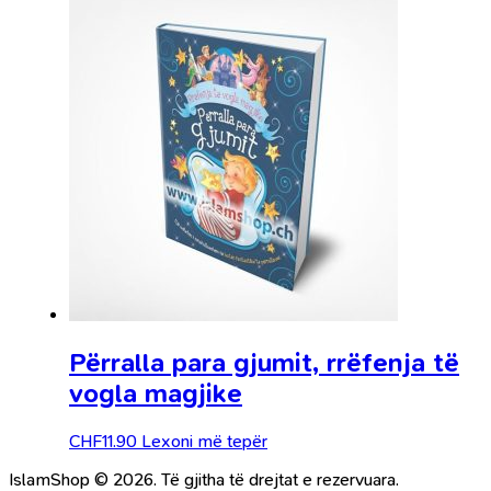
Përralla para gjumit, rrëfenja të
vogla magjike
CHF
11.90
Lexoni më tepër
IslamShop © 2026. Të gjitha të drejtat e rezervuara.