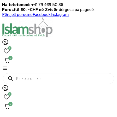
Na telefononi:
+41 79 469 50 36
Porositë 60. -CHF në Zvicër
dërgesa pa pagesë.
Përcjell porosinë
Facebook
Instagram
0
0
Products
search
0
0